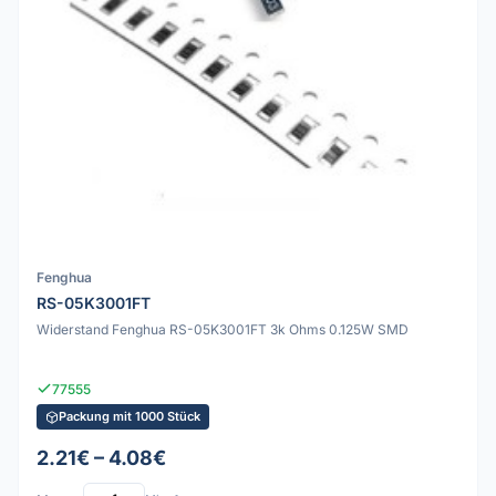
Fenghua
RS-05K3001FT
Widerstand Fenghua RS-05K3001FT 3k Ohms 0.125W SMD
77555
Packung mit 1000 Stück
2.21€ – 4.08€