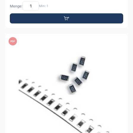
Menge:
Min: 1
PDF