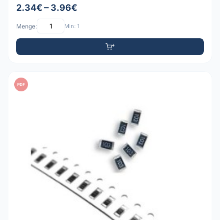
2.34€ – 3.96€
Menge:
Min: 1
PDF