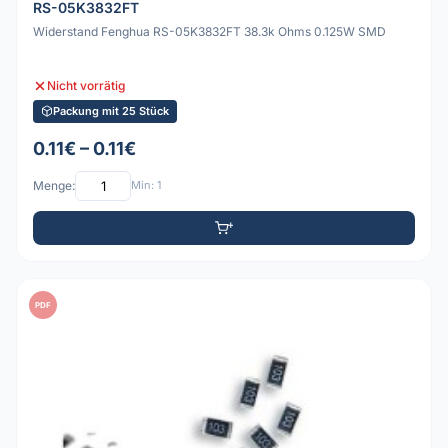
RS-05K3832FT
Widerstand Fenghua RS-05K3832FT 38.3k Ohms 0.125W SMD
Nicht vorrätig
Packung mit 25 Stück
0.11€ – 0.11€
Menge:
Min: 1
PDF