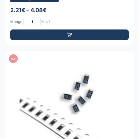
2.21€ – 4.08€
Menge:
Min: 1
PDF