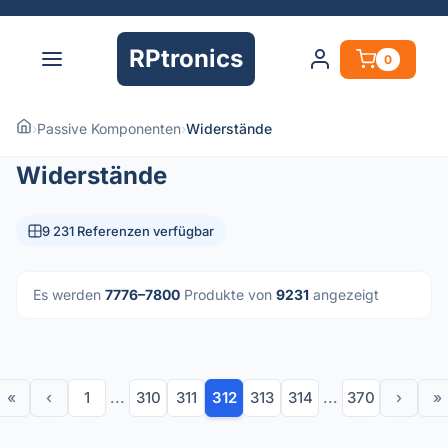
RPtronics
0
›
Passive Komponenten
›
Widerstände
Widerstände
9 231 Referenzen verfügbar
Es werden
7776–7800
Produkte von
9231
angezeigt
«
‹
1
...
310
311
312
313
314
...
370
›
»