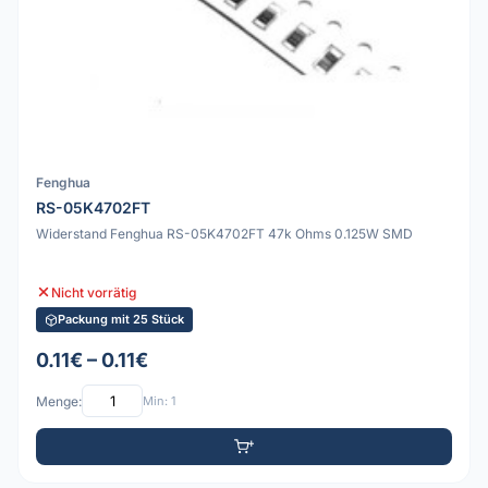
Fenghua
RS-05K4702FT
Widerstand Fenghua RS-05K4702FT 47k Ohms 0.125W SMD
Nicht vorrätig
Packung mit 25 Stück
0.11€ – 0.11€
Menge:
Min: 1