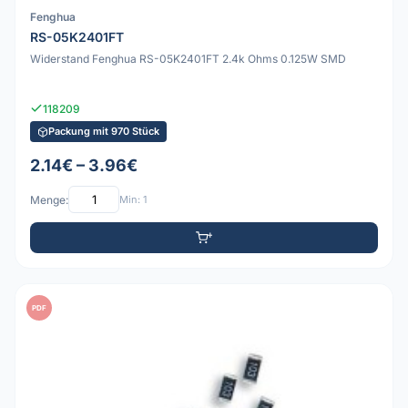
Fenghua
RS-05K2401FT
Widerstand Fenghua RS-05K2401FT 2.4k Ohms 0.125W SMD
118209
Packung mit 970 Stück
2.14€ – 3.96€
Menge:
Min: 1
PDF