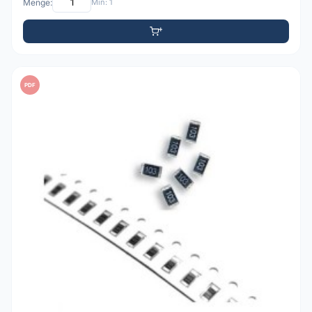
Menge:
Min: 1
PDF