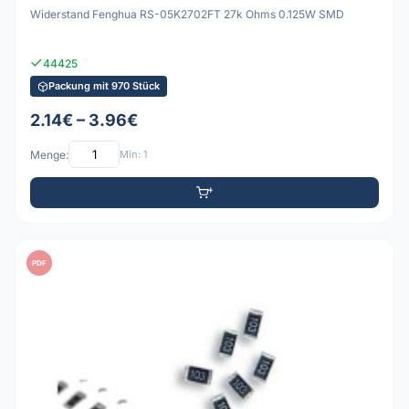
Widerstand Fenghua RS-05K2702FT 27k Ohms 0.125W SMD
44425
Packung mit 970 Stück
2.14€ – 3.96€
Menge:
Min: 1
PDF