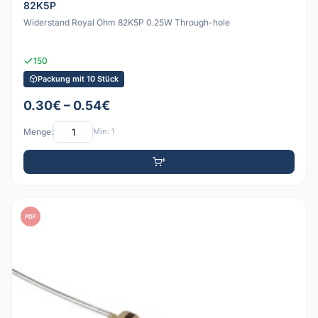
82K5P
Widerstand Royal Ohm 82K5P 0.25W Through-hole
150
Packung mit 10 Stück
0.30€ – 0.54€
Menge:
Min: 1
PDF