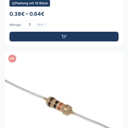
Packung mit 10 Stück
0.38€ – 0.64€
Menge:
Min: 1
PDF