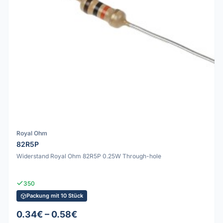
Royal Ohm
82R5P
Widerstand Royal Ohm 82R5P 0.25W Through-hole
350
Packung mit 10 Stück
0.34€ – 0.58€