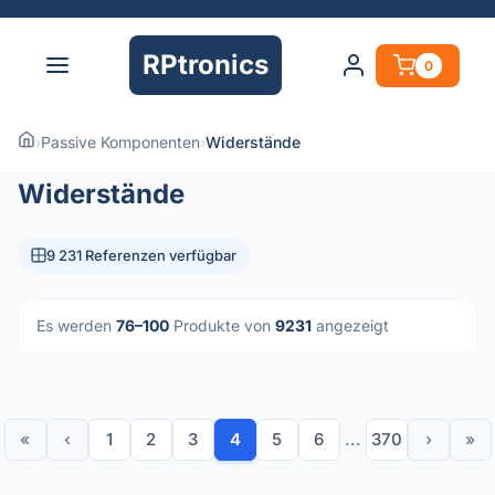
RPtronics
0
›
Passive Komponenten
›
Widerstände
Widerstände
9 231 Referenzen verfügbar
Es werden
76–100
Produkte von
9231
angezeigt
«
‹
1
2
3
4
5
6
...
370
›
»