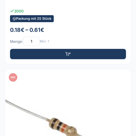
2000
Packung mit 25 Stück
0.18€ – 0.61€
Menge:
Min: 1
PDF