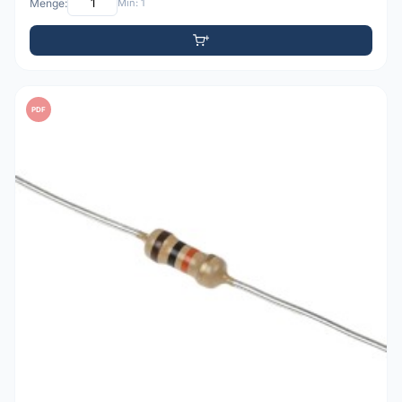
Menge:
Min: 1
PDF