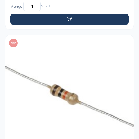
Menge:
Min: 1
PDF