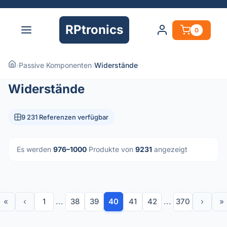
RPtronics
0
›
Passive Komponenten
›
Widerstände
Widerstände
9 231 Referenzen verfügbar
Es werden
976–1000
Produkte von
9231
angezeigt
«
‹
1
...
38
39
40
41
42
...
370
›
»