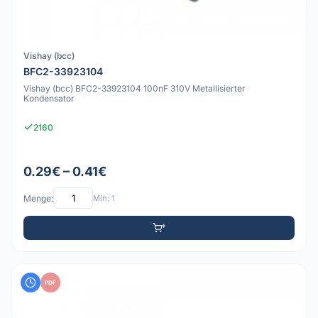
Vishay (bcc)
BFC2-33923104
Vishay (bcc) BFC2-33923104 100nF 310V Metallisierter
Kondensator
2160
0.29€ – 0.41€
Menge:
Min: 1
PDF