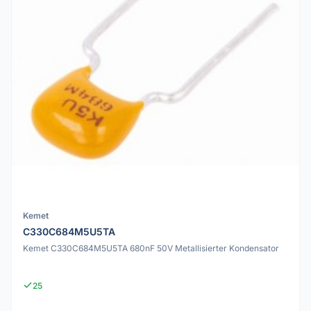
Kemet
C330C684M5U5TA
Kemet C330C684M5U5TA 680nF 50V Metallisierter Kondensator
25