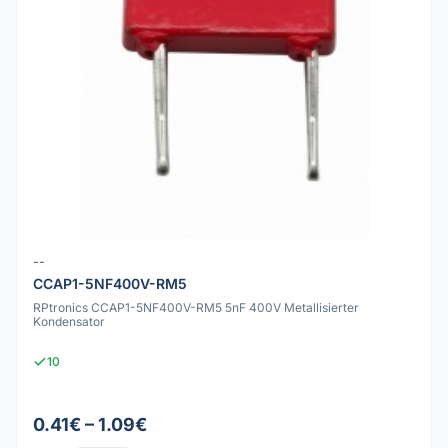
--
CCAP1-5NF400V-RM5
RPtronics CCAP1-5NF400V-RM5 5nF 400V Metallisierter
Kondensator
10
0.41€ – 1.09€