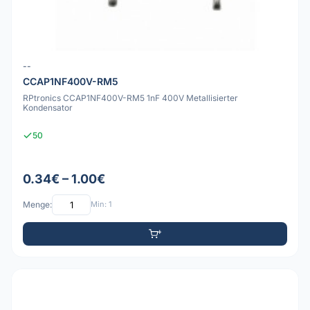
--
CCAP1NF400V-RM5
RPtronics CCAP1NF400V-RM5 1nF 400V Metallisierter
Kondensator
50
0.34€ – 1.00€
Menge:
Min: 1