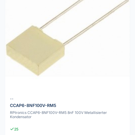
--
CCAP6-8NF100V-RM5
RPtronics CCAP6-8NF100V-RM5 8nF 100V Metallisierter
Kondensator
25