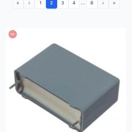
«
‹
1
2
3
4
...
6
›
»
PDF