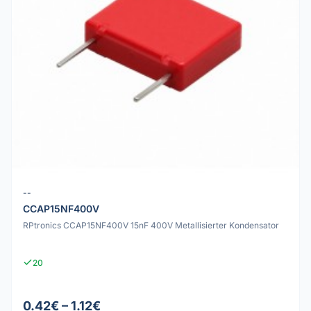
--
CCAP15NF400V
RPtronics CCAP15NF400V 15nF 400V Metallisierter Kondensator
20
0.42€ – 1.12€