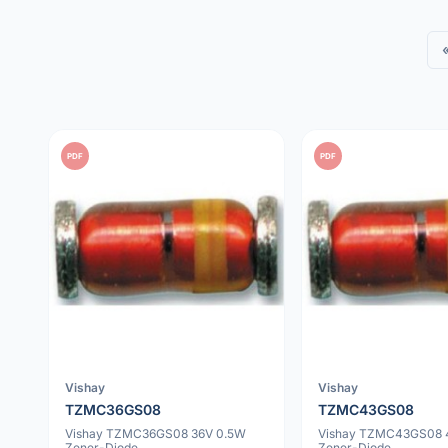
PDF
PDF
Vishay
Vishay
TZMC36GS08
TZMC43GS08
Vishay TZMC36GS08 36V 0.5W
Vishay TZMC43GS08 
Zener-Diode
Zener-Diode