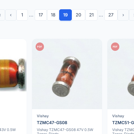
«
‹
1
...
17
18
19
20
21
...
27
›
PDF
PDF
Vishay
Vishay
TZMC47-GS08
TZMC51-
43V 0.5W
Vishay TZMC47-GS08 47V 0.5W
Vishay TZM
Zener-Diode
Zener-Diod