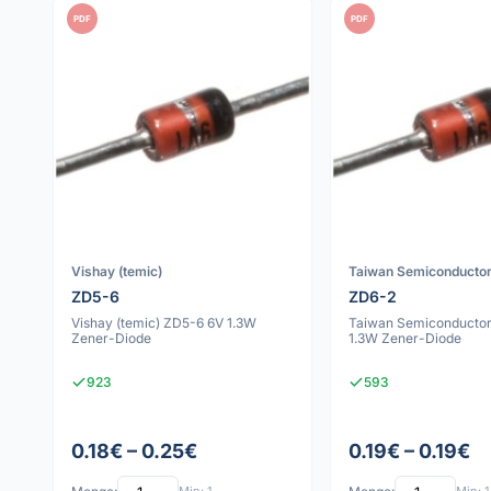
PDF
PDF
Vishay (temic)
Taiwan Semiconducto
ZD5-6
ZD6-2
Vishay (temic) ZD5-6 6V 1.3W
Taiwan Semiconducto
Zener-Diode
1.3W Zener-Diode
923
593
0.18€ – 0.25€
0.19€ – 0.19€