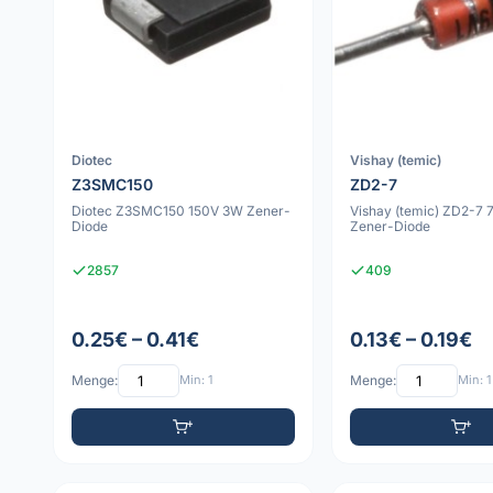
Diotec
Vishay (temic)
Z3SMC150
ZD2-7
Diotec Z3SMC150 150V 3W Zener-
Vishay (temic) ZD2-7 
Diode
Zener-Diode
2857
409
0.25€ – 0.41€
0.13€ – 0.19€
Menge:
Min: 1
Menge:
Min: 1