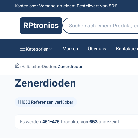
Kostenloser Versand ab einem Bestellwert von 80€
RPtronics
Marken
Über uns
Kontaktier
Kategorien
›
Halbleiter
›
Dioden
›
Zenerdioden
Zenerdioden
653 Referenzen verfügbar
Es werden
451–475
Produkte von
653
angezeigt