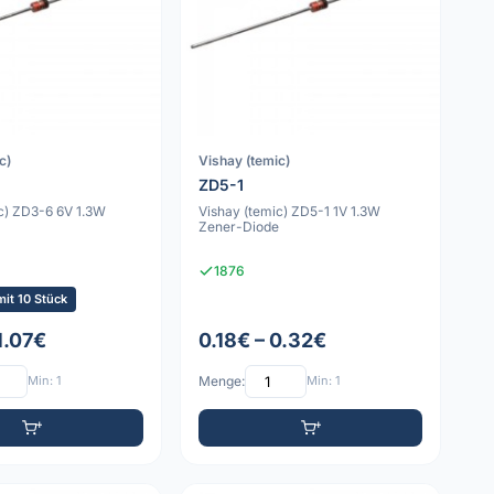
c)
Vishay (temic)
ZD5-1
c) ZD3-6 6V 1.3W
Vishay (temic) ZD5-1 1V 1.3W
e
Zener-Diode
1876
it 10 Stück
1.07€
0.18€ – 0.32€
Min: 1
Menge:
Min: 1