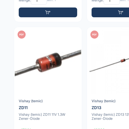
Menge:
Min: 1
Menge:
Min: 1
PDF
PDF
Vishay (temic)
Vishay (temic)
ZD11
ZD13
Vishay (temic) ZD11 11V 1.3W
Vishay (temic) ZD13 1
Zener-Diode
Zener-Diode