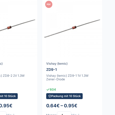
PDF
c)
Vishay (temic)
ZD9-1
c) ZD8-2 2V 1.3W
Vishay (temic) ZD9-1 1V 1.3W
e
Zener-Diode
604
it 10 Stück
Packung mit 10 Stück
 0.95€
0.64€ – 0.95€