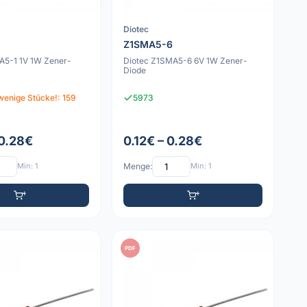
Diotec
Z1SMA5-6
A5-1 1V 1W Zener-
Diotec Z1SMA5-6 6V 1W Zener-
Diode
wenige Stücke!: 159
5973
 0.28€
0.12€ – 0.28€
Min: 1
Menge:
Min: 1
PDF