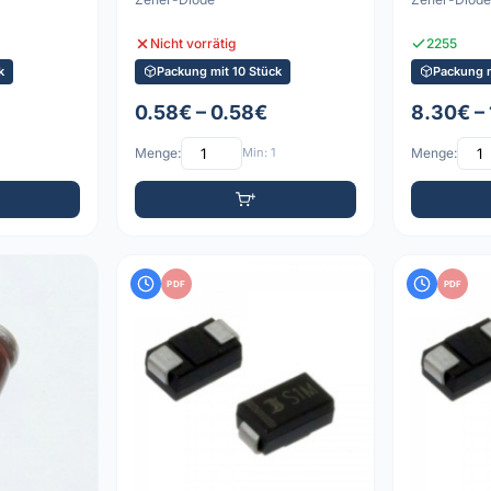
Nicht vorrätig
2255
k
Packung mit 10 Stück
Packung 
0.58€ – 0.58€
8.30€ –
Menge:
Min: 1
Menge:
PDF
PDF