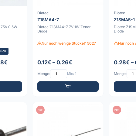
Diotec
Diotec
Z1SMA4-7
Z1SMA5-1
 75V 0.5W
Diotec Z1SMA4-7 7V 1W Zener-
Diotec Z1SM
Diode
Diode
Nur noch wenige Stücke!: 5027
Nur noch 
tück
98€
0.12€ – 0.26€
0.28€ –
Menge:
Min: 1
Menge:
PDF
PDF