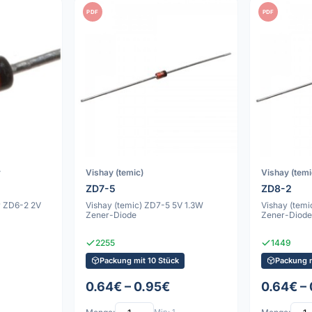
PDF
PDF
r
Vishay (temic)
Vishay (temi
ZD7-5
ZD8-2
r ZD6-2 2V
Vishay (temic) ZD7-5 5V 1.3W
Vishay (temi
Zener-Diode
Zener-Diod
2255
1449
Packung mit 10 Stück
Packung m
0.64€ – 0.95€
0.64€ –