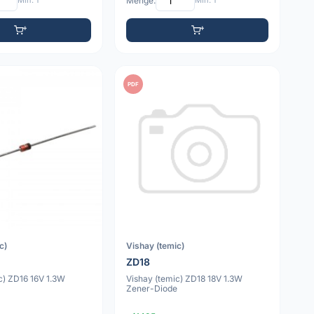
Min: 1
Menge:
Min: 1
PDF
c)
Vishay (temic)
ZD18
c) ZD16 16V 1.3W
Vishay (temic) ZD18 18V 1.3W
e
Zener-Diode