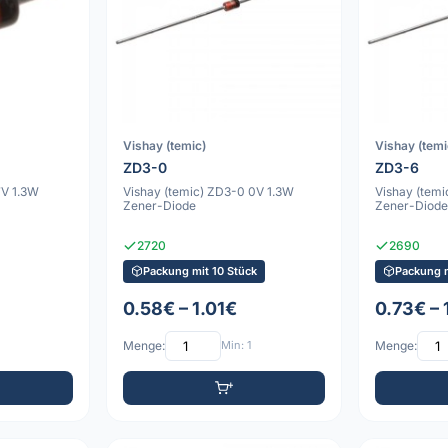
Vishay (temic)
Vishay (temi
ZD3-0
ZD3-6
7V 1.3W
Vishay (temic) ZD3-0 0V 1.3W
Vishay (temi
Zener-Diode
Zener-Diod
2720
2690
Packung mit 10 Stück
Packung m
0.58€ – 1.01€
0.73€ – 
Menge:
Min: 1
Menge: