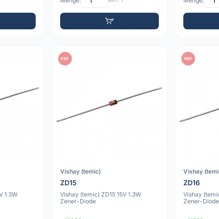
Menge:
Min: 1
Menge:
PDF
PDF
Vishay (temic)
Vishay (temi
ZD15
ZD16
3V 1.3W
Vishay (temic) ZD15 15V 1.3W
Vishay (temi
Zener-Diode
Zener-Diod