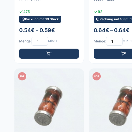
475
92
Packung mit 10 Stück
Packung mit 10 Stüc
0.54€ – 0.59€
0.64€ – 0.64€
Menge:
Min: 1
Menge:
Min: 1
PDF
PDF