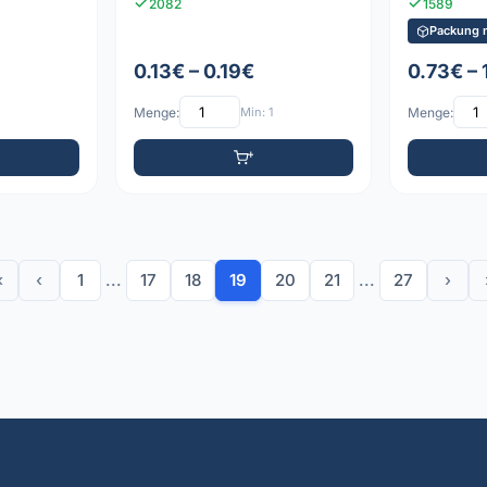
2082
1589
Packung m
0.13€ – 0.19€
0.73€ – 
Menge:
Min: 1
Menge:
«
‹
1
...
17
18
19
20
21
...
27
›