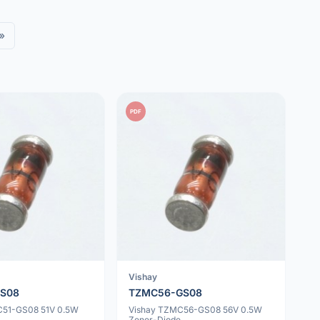
»
PDF
Vishay
GS08
TZMC56-GS08
C51-GS08 51V 0.5W
Vishay TZMC56-GS08 56V 0.5W
e
Zener-Diode