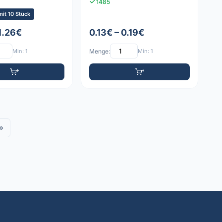
1485
it 10 Stück
1.26€
0.13€ – 0.19€
Min: 1
Menge:
Min: 1
»