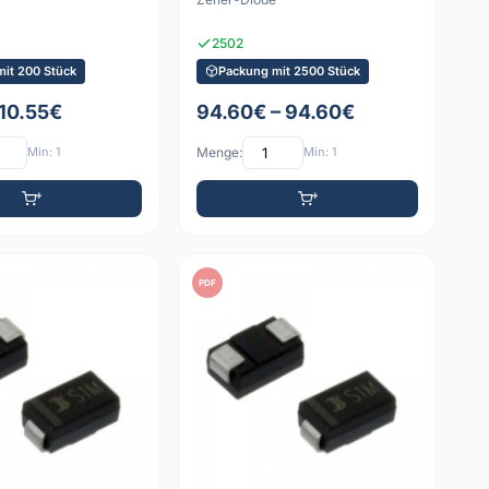
2502
mit 200 Stück
Packung mit 2500 Stück
 10.55€
94.60€ – 94.60€
Min: 1
Menge:
Min: 1
PDF