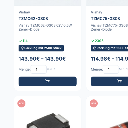
Vishay
Vishay
TZMC62-GS08
TZMC75-GS08
Vishay TZMC62-GS08 62V 0.5W
Vishay TZMC75-GS08
Zener-Diode
Zener-Diode
114
2395
Packung mit 2500 Stück
Packung mit 2500 S
143.90€ – 143.90€
114.98€ – 114.
Menge:
Min: 1
Menge:
Min: 1
PDF
PDF