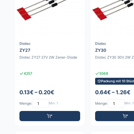
Diotec
Diotec
ZY27
ZY30
Diotec ZY27 27V 2W Zener-Diode
Diotec ZY30 30V 2W Z
4257
5568
Packung mit 10 Stüc
0.13€ – 0.20€
0.64€ – 1.26€
Menge:
Min: 1
Menge:
Min: 1