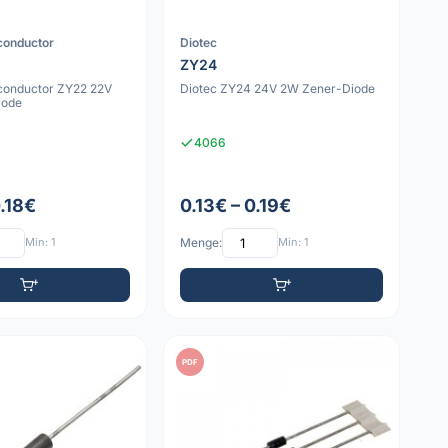
conductor
Diotec
ZY24
conductor ZY22 22V
Diotec ZY24 24V 2W Zener-Diode
iode
4066
0.18€
0.13€ – 0.19€
Min: 1
Menge:
Min: 1
PDF