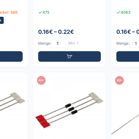
ücke!: 586
475
4063
k
0.16€ – 0.22€
0.16€ – 
Menge:
Min: 1
Menge:
PDF
PDF