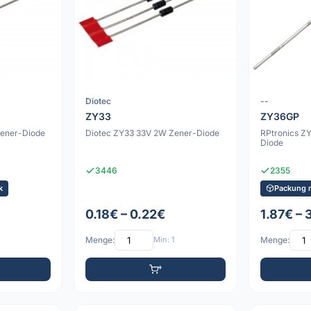
Diotec
--
ZY33
ZY36GP
ener-Diode
Diotec ZY33 33V 2W Zener-Diode
RPtronics Z
Diode
3446
2355
k
Packung 
0.18€ – 0.22€
1.87€ – 
Menge:
Min: 1
Menge: