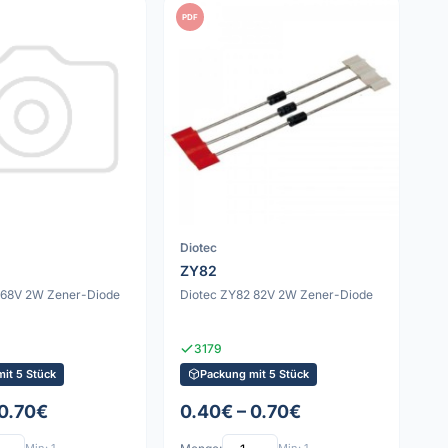
PDF
Diotec
ZY82
 68V 2W Zener-Diode
Diotec ZY82 82V 2W Zener-Diode
3179
it 5 Stück
Packung mit 5 Stück
 0.70€
0.40€ – 0.70€