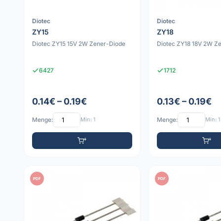
Diotec
Diotec
ZY15
ZY18
Diotec ZY15 15V 2W Zener-Diode
Diotec ZY18 18V 2W Z
6427
1712
0.14€ – 0.19€
0.13€ – 0.19€
Menge:
Min: 1
Menge:
Min: 1
PDF
PDF