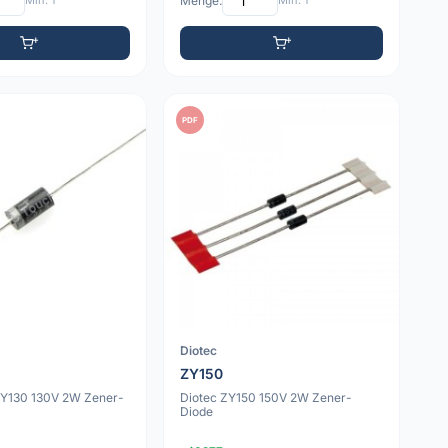
Min: 1
Menge:
Min: 1
PDF
Diotec
ZY150
 ZY130 130V 2W Zener-
Diotec ZY150 150V 2W Zener-
Diode