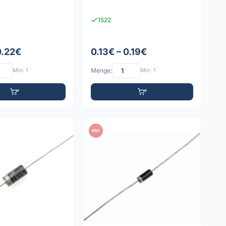
1522
0.22€
0.13€ – 0.19€
Min: 1
Menge:
Min: 1
PDF