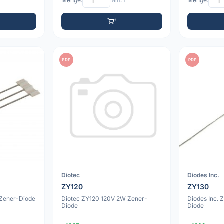
Menge:
Min: 1
Menge:
PDF
PDF
Diotec
Diodes Inc.
ZY120
ZY130
 Zener-Diode
Diotec ZY120 120V 2W Zener-
Diodes Inc.
Diode
Diode