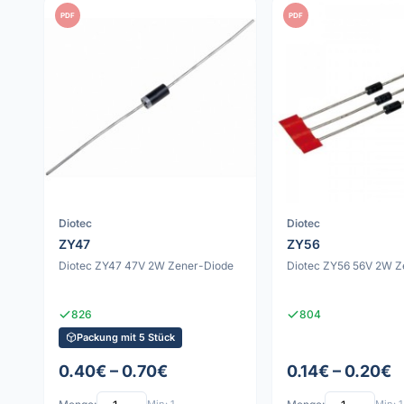
PDF
PDF
Diotec
Diotec
ZY47
ZY56
Diotec ZY47 47V 2W Zener-Diode
Diotec ZY56 56V 2W Z
826
804
Packung mit 5 Stück
0.40€ – 0.70€
0.14€ – 0.20€