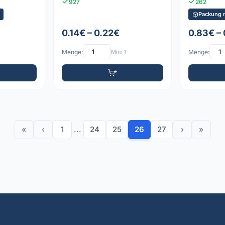
927
262
Packung m
0.14€ – 0.22€
0.83€ –
Menge:
Min: 1
Menge:
«
‹
1
...
24
25
26
27
›
»