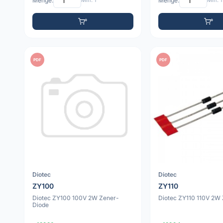
Menge:
Min: 1
Menge:
Min: 1
PDF
PDF
Diotec
Diotec
ZY100
ZY110
Diotec ZY100 100V 2W Zener-
Diotec ZY110 110V 2W
Diode