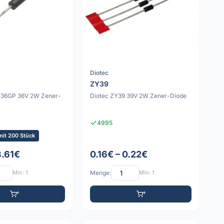
Diotec
ZY39
Y36GP 36V 2W Zener-
Diotec ZY39 39V 2W Zener-Diode
4995
mit 200 Stück
3.61€
0.16€ – 0.22€
Min: 1
Menge:
Min: 1