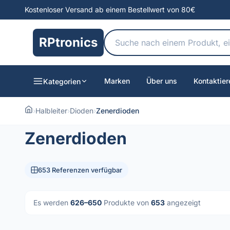
Kostenloser Versand ab einem Bestellwert von 80€
RPtronics
Marken
Über uns
Kontaktier
Kategorien
›
Halbleiter
›
Dioden
›
Zenerdioden
Zenerdioden
653 Referenzen verfügbar
Es werden
626–650
Produkte von
653
angezeigt