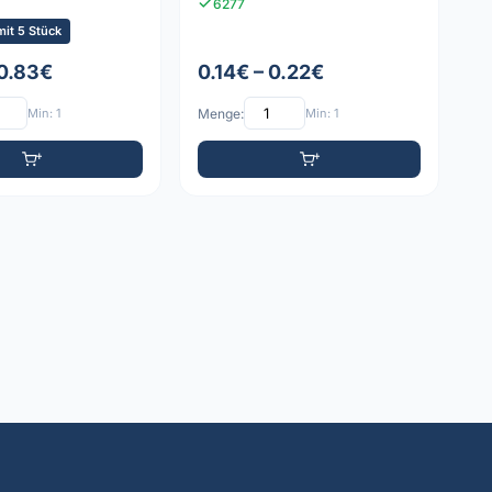
6277
it 5 Stück
 0.83€
0.14€ – 0.22€
Min: 1
Menge:
Min: 1