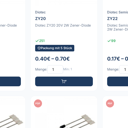
Diotec
Diotec Semi
ZY20
ZY22
ener-Diode
Diotec ZY20 20V 2W Zener-Diode
Diotec Semi
2W Zener-D
251
99
Packung mit 5 Stück
0.40€ – 0.70€
0.17€ – 
Menge:
Min: 1
Menge:
PDF
PDF