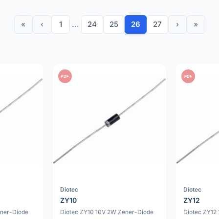
«
‹
1
...
24
25
26
27
›
»
PDF
PDF
Diotec
Diotec
ZY10
ZY12
ener-Diode
Diotec ZY10 10V 2W Zener-Diode
Diotec ZY12