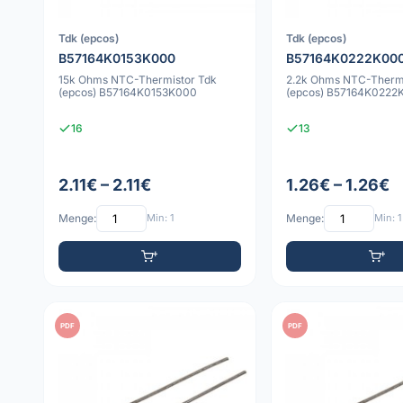
Tdk (epcos)
Tdk (epcos)
B57164K0153K000
B57164K0222K00
15k Ohms NTC-Thermistor Tdk
2.2k Ohms NTC-Thermi
(epcos) B57164K0153K000
(epcos) B57164K0222
16
13
2.11€ – 2.11€
1.26€ – 1.26€
Menge:
Min: 1
Menge:
Min: 1
PDF
PDF