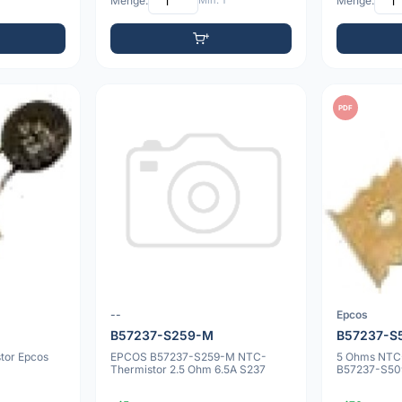
Menge:
Min: 1
Menge:
PDF
--
Epcos
B57237-S259-M
B57237-S
tor Epcos
EPCOS B57237-S259-M NTC-
5 Ohms NTC-
Thermistor 2.5 Ohm 6.5A S237
B57237-S5