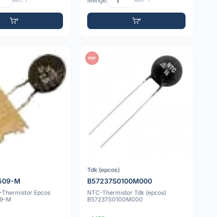
Min: 1
Menge:
Min: 1
PDF
Tdk (epcos)
509-M
B57237S0100M000
Thermistor Epcos
NTC-Thermistor Tdk (epcos)
09-M
B57237S0100M000