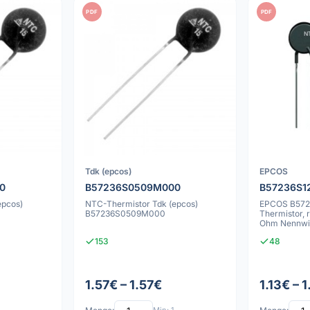
PDF
PDF
Tdk (epcos)
EPCOS
0
B57236S0509M000
B57236S1
epcos)
NTC-Thermistor Tdk (epcos)
EPCOS B57
B57236S0509M000
Thermistor, r
Ohm Nennwi
Leiterplatt
153
48
1.57€ – 1.57€
1.13€ – 