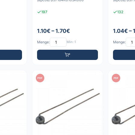
197
132
1.10€ – 1.70€
1.04€ – 
Menge:
Min: 1
Menge:
PDF
PDF