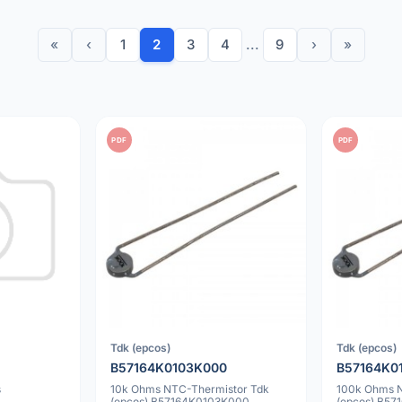
«
‹
1
2
3
4
...
9
›
»
PDF
PDF
Tdk (epcos)
Tdk (epcos)
B57164K0103K000
B57164K0
s
10k Ohms NTC-Thermistor Tdk
100k Ohms 
(epcos) B57164K0103K000
(epcos) B5