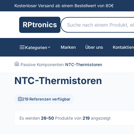
Kostenloser Versand ab einem Bestellwert von 80€
RPtronics
Marken
Über uns
Kontaktier
Kategorien
›
Passive Komponenten
›
NTC-Thermistoren
NTC-Thermistoren
219 Referenzen verfügbar
Es werden
26–50
Produkte von
219
angezeigt