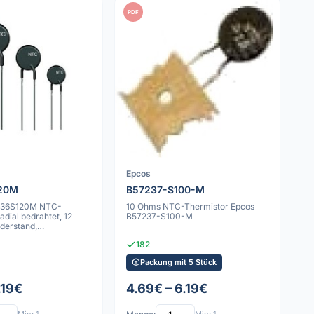
PDF
Epcos
20M
B57237-S100-M
236S120M NTC-
10 Ohms NTC-Thermistor Epcos
adial bedrahtet, 12
B57237-S100-M
derstand,
en-Durchsteckm
182
Packung mit 5 Stück
1.19€
4.69€ – 6.19€