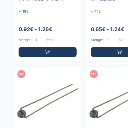
188
142
0.92€ – 1.26€
0.65€ – 1.24€
Menge:
Min: 1
Menge:
Min: 1
PDF
PDF