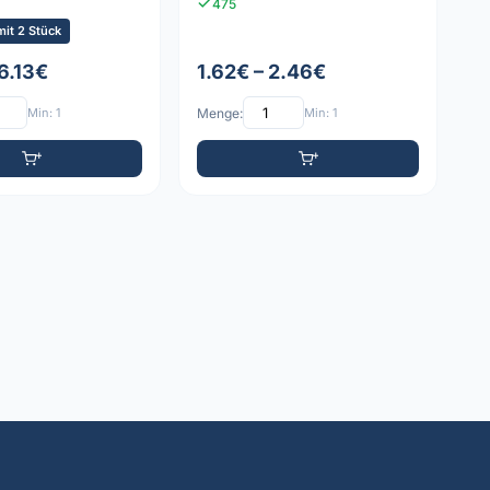
475
it 2 Stück
6.13€
1.62€ – 2.46€
Min: 1
Menge:
Min: 1