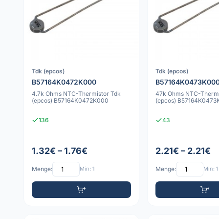
Tdk (epcos)
Tdk (epcos)
B57164K0472K000
B57164K0473K00
4.7k Ohms NTC-Thermistor Tdk
47k Ohms NTC-Thermi
(epcos) B57164K0472K000
(epcos) B57164K0473
136
43
1.32€ – 1.76€
2.21€ – 2.21€
Menge:
Min: 1
Menge:
Min: 1