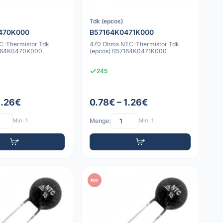
Tdk (epcos)
470K000
B57164K0471K000
C-Thermistor Tdk
470 Ohms NTC-Thermistor Tdk
7164K0470K000
(epcos) B57164K0471K000
245
1.26€
0.78€ – 1.26€
Min: 1
Menge:
Min: 1
PDF