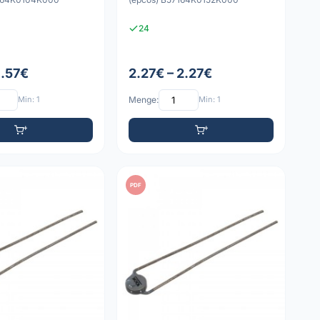
24
1.57€
2.27€ – 2.27€
Min: 1
Menge:
Min: 1
PDF