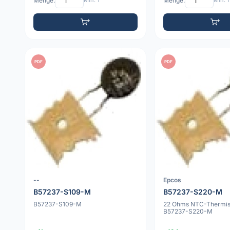
Menge:
Min: 1
Menge:
Min: 1
PDF
PDF
--
Epcos
B57237-S109-M
B57237-S220-M
B57237-S109-M
22 Ohms NTC-Thermis
B57237-S220-M