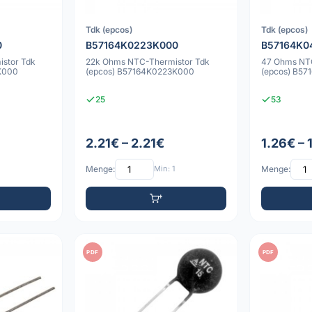
Tdk (epcos)
Tdk (epcos)
0
B57164K0223K000
B57164K0
stor Tdk
22k Ohms NTC-Thermistor Tdk
47 Ohms NT
K000
(epcos) B57164K0223K000
(epcos) B5
25
53
2.21€ – 2.21€
1.26€ – 
Menge:
Min: 1
Menge:
PDF
PDF