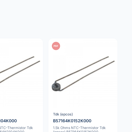
PDF
Tdk (epcos)
104K000
B57164K0152K000
NTC-Thermistor Tdk
1.5k Ohms NTC-Thermistor Tdk
7164K0104K000
(epcos) B57164K0152K000