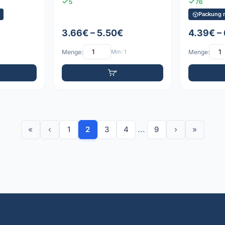
5
76
Packung m
3.66€ – 5.50€
4.39€ – 
Menge:
Min: 1
Menge:
«
‹
1
2
3
4
...
9
›
»