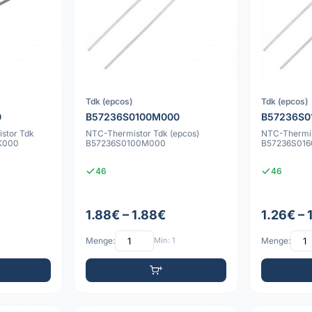
Tdk (epcos)
Tdk (epcos)
0
B57236S0100M000
B57236S0
stor Tdk
NTC-Thermistor Tdk (epcos)
NTC-Thermis
K000
B57236S0100M000
B57236S01
46
46
1.88€ – 1.88€
1.26€ – 
Menge:
Min: 1
Menge: