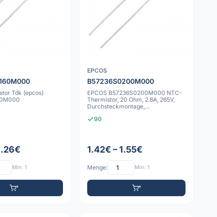
EPCOS
160M000
B57236S0200M000
tor Tdk (epcos)
EPCOS B57236S0200M000 NTC-
60M000
Thermistor, 20 Ohm, 2.8A, 265V,
Durchsteckmontage,
Schaltungsschutz
90
1.26€
1.42€ – 1.55€
Min: 1
Menge:
Min: 1