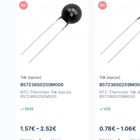
PDF
PDF
Tdk (epcos)
Tdk (epcos)
B57236S0250M000
B57236S0259M00
NTC-Thermistor Tdk (epcos)
NTC-Thermistor Tdk (
B57236S0250M000
B57236S0259M000
1945
455
1.57€ – 2.52€
0.78€ – 1.06€