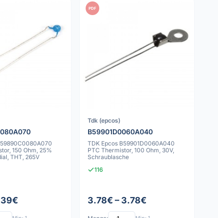
PDF
Tdk (epcos)
080A070
B59901D0060A040
B59890C0080A070
TDK Epcos B59901D0060A040
tor, 150 Ohm, 25%
PTC Thermistor, 100 Ohm, 30V,
dial, THT, 265V
Schraublasche
116
1.39€
3.78€ – 3.78€