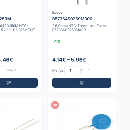
Epcos
0259M
B57364S0259M000
364S0259M NTC-
2.5 Ohms NTC-Thermistor Epcos
2.5 Ohm 11A 375V THT
B57364S0259M000
10
 3.46€
4.14€ – 5.96€
Min: 1
Menge:
Min: 1
PDF