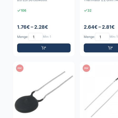
106
32
1.76€ – 2.28€
2.64€ – 2.81€
Menge:
Min: 1
Menge:
Min: 1
PDF
PDF