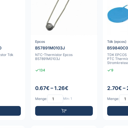
Epcos
Tdk (epcos)
0
B57891M0103J
B59840C0
stor Tdk
NTC-Thermistor Epcos
TDK EPCOS
B57891M0103J
PTC Thermis
Stromkreissc
Durchsteck
134
9
0.67€ – 1.26€
2.70€ –
Menge:
Min: 1
Menge: