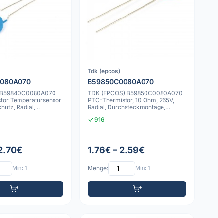
Tdk (epcos)
080A070
B59850C0080A070
 B59840C0080A070
TDK (EPCOS) B59850C0080A070
tor Temperatursensor
PTC-Thermistor, 10 Ohm, 265V,
hutz, Radial,
Radial, Durchsteckmontage,
montag
Ø13.5mm
916
 2.70€
1.76€ – 2.59€
Min: 1
Menge:
Min: 1