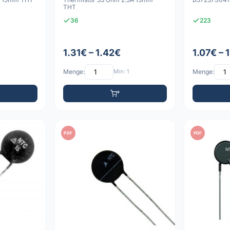
THT
36
223
1.31€ – 1.42€
1.07€ – 
Menge:
Min: 1
Menge:
PDF
PDF