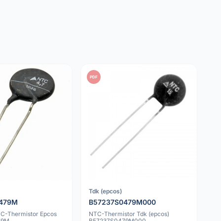
PDF
Tdk (epcos)
0479M
B57237S0479M000
C-Thermistor Epcos
NTC-Thermistor Tdk (epcos)
79M
B57237S0479M000