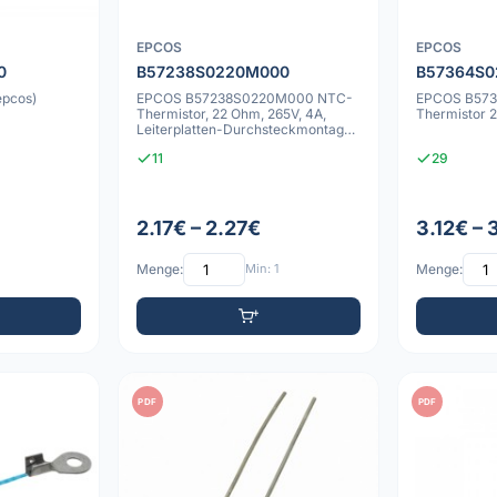
EPCOS
EPCOS
0
B57238S0220M000
B57364S
epcos)
EPCOS B57238S0220M000 NTC-
EPCOS B57
Thermistor, 22 Ohm, 265V, 4A,
Thermistor 
Leiterplatten-Durchsteckmontage,
Strombegren
11
29
2.17€ – 2.27€
3.12€ –
Menge:
Min: 1
Menge:
PDF
PDF