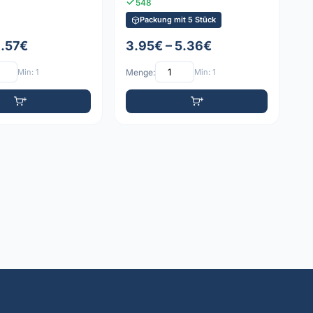
548
Packung mit 5 Stück
1.57€
3.95€ – 5.36€
Min: 1
Menge:
Min: 1