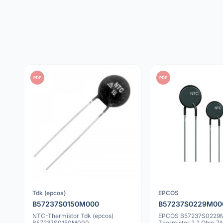
PDF
PDF
Tdk (epcos)
EPCOS
B57237S0150M000
B57237S0229M00
NTC-Thermistor Tdk (epcos)
EPCOS B57237S0229
B57237S0150M000
Thermistor 2.2 Ohm 7