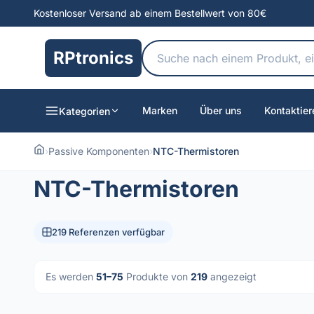
Kostenloser Versand ab einem Bestellwert von 80€
RPtronics
Marken
Über uns
Kontaktier
Kategorien
›
Passive Komponenten
›
NTC-Thermistoren
NTC-Thermistoren
219 Referenzen verfügbar
Es werden
51–75
Produkte von
219
angezeigt