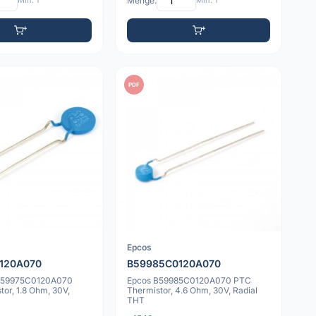
Min: 1
Menge:
Min: 1
PDF
Epcos
120A070
B59985C0120A070
B59975C0120A070
Epcos B59985C0120A070 PTC
or, 1.8 Ohm, 30V,
Thermistor, 4.6 Ohm, 30V, Radial
THT