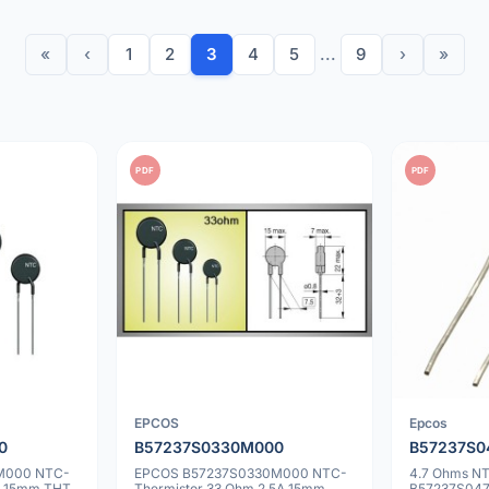
«
‹
1
2
3
4
5
...
9
›
»
PDF
PDF
EPCOS
Epcos
0
B57237S0330M000
B57237S
M000 NTC-
EPCOS B57237S0330M000 NTC-
4.7 Ohms NT
A 15mm THT
Thermistor 33 Ohm 2.5A 15mm
B57237S04