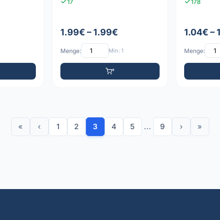
17
178
1.99€ – 1.99€
1.04€ – 
Menge:
Min: 1
Menge:
«
‹
1
2
3
4
5
...
9
›
»