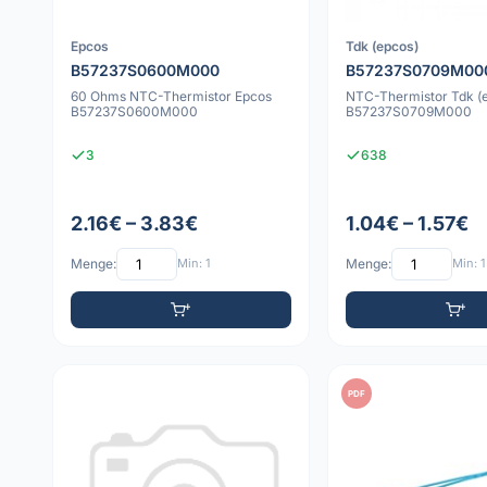
Epcos
Tdk (epcos)
B57237S0600M000
B57237S0709M00
60 Ohms NTC-Thermistor Epcos
NTC-Thermistor Tdk (
B57237S0600M000
B57237S0709M000
3
638
2.16€ – 3.83€
1.04€ – 1.57€
Menge:
Min: 1
Menge:
Min: 1
PDF