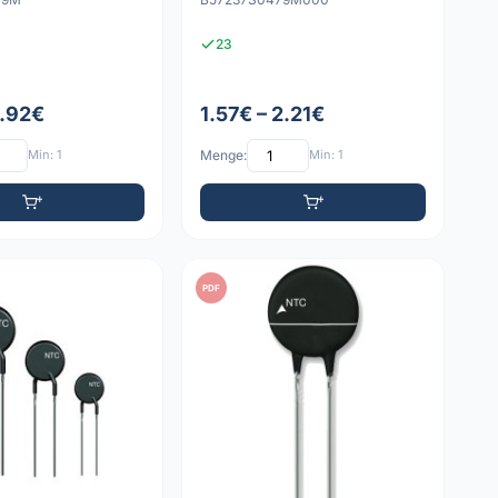
23
1.92€
1.57€ – 2.21€
Min: 1
Menge:
Min: 1
PDF