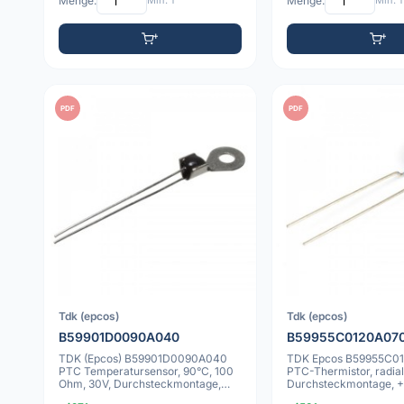
Menge:
Min: 1
Menge:
Min: 1
PDF
PDF
Tdk (epcos)
Tdk (epcos)
B59901D0090A040
B59955C0120A07
TDK (Epcos) B59901D0090A040
TDK Epcos B59955C0
PTC Temperatursensor, 90°C, 100
PTC-Thermistor, radial
Ohm, 30V, Durchsteckmontage,
Durchsteckmontage, +
Ringkabelsc
Ohm