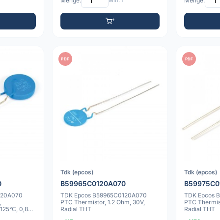
Menge:
Min: 1
Menge:
PDF
PDF
Tdk (epcos)
Tdk (epcos)
0
B59965C0120A070
B59975C0
120A070
TDK Epcos B59965C0120A070
TDK Epcos 
,
PTC Thermistor, 1.2 Ohm, 30V,
PTC Thermist
125°C, 0,8
Radial THT
Radial THT