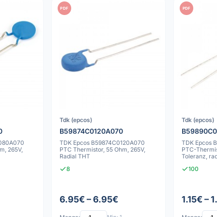
PDF
PDF
Tdk (epcos)
Tdk (epcos)
0
B59874C0120A070
B59890C0
080A070
TDK Epcos B59874C0120A070
TDK Epcos 
m, 265V,
PTC Thermistor, 55 Ohm, 265V,
PTC-Thermis
Radial THT
Toleranz, ra
8
100
6.95€ – 6.95€
1.15€ – 