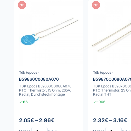
PDF
PDF
Tdk (epcos)
Tdk (epcos)
B59860C0080A070
B59870C0080A07
TDK Epcos B59860C0080A070
TDK Epcos B59870C0
PTC-Thermistor, 15 Ohm, 265V,
PTC Thermistor, 25 Oh
Radial, Durchsteckmontage
Radial THT
66
1966
2.05€ – 2.96€
2.32€ – 3.16€