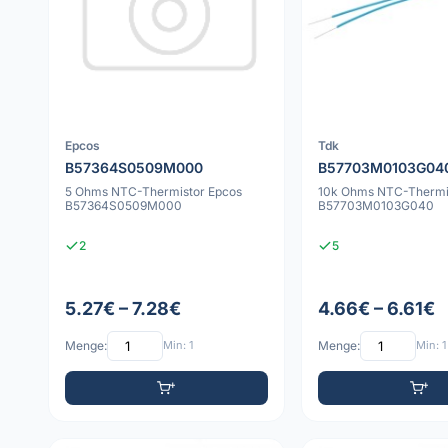
Epcos
Tdk
B57364S0509M000
B57703M0103G04
5 Ohms NTC-Thermistor Epcos
10k Ohms NTC-Thermi
B57364S0509M000
B57703M0103G040
2
5
5.27€ – 7.28€
4.66€ – 6.61€
Menge:
Min: 1
Menge:
Min: 1