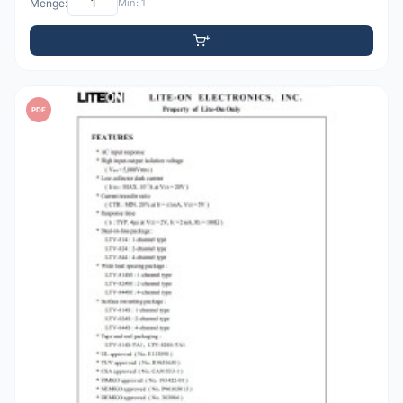
Menge:
Min: 1
PDF