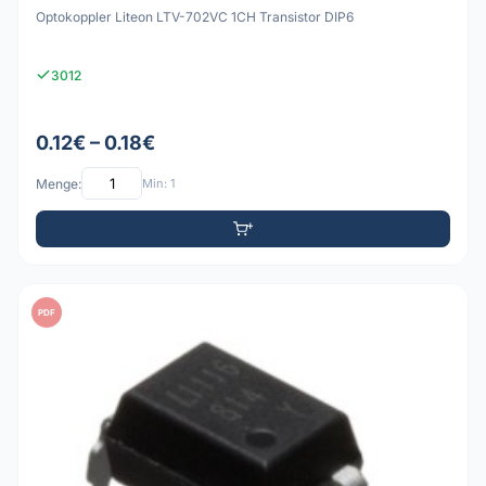
Optokoppler Liteon LTV-702VC 1CH Transistor DIP6
3012
0.12€ – 0.18€
Menge:
Min: 1
PDF