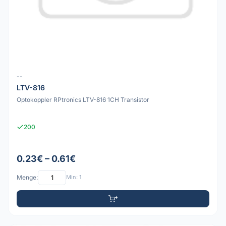
--
LTV-816
Optokoppler RPtronics LTV-816 1CH Transistor
200
0.23€ – 0.61€
Menge:
Min: 1