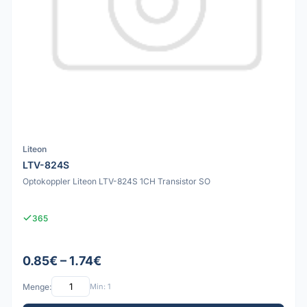
Liteon
LTV-824S
Optokoppler Liteon LTV-824S 1CH Transistor SO
365
0.85€ – 1.74€
Menge:
Min: 1