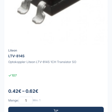
Liteon
LTV-814S
Optokoppler Liteon LTV-814S 1CH Transistor SO
107
0.42€ – 0.62€
Menge:
Min: 1