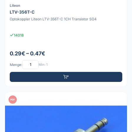
Liteon
LTV-356T-C
Optokoppler Liteon LTV-356T-C 1CH Transistor SO4
14018
0.29€ – 0.47€
Menge:
Min: 1
PDF