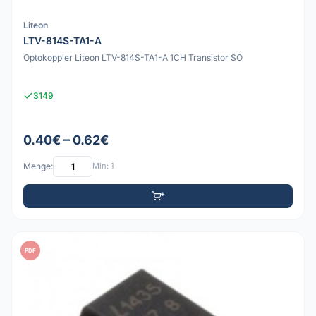
Liteon
LTV-814S-TA1-A
Optokoppler Liteon LTV-814S-TA1-A 1CH Transistor SO
3149
0.40€ – 0.62€
Menge:
Min: 1
PDF