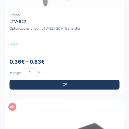
Liteon
LTV-827
Optokoppler Liteon LTV-827 2CH Transistor
75
0.36€ – 0.83€
Menge:
Min: 1
PDF