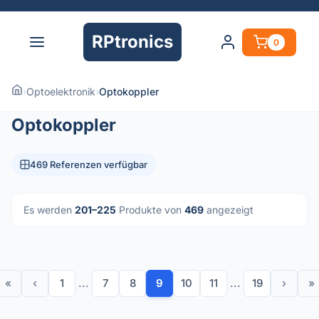
RPtronics
0
›
Optoelektronik
›
Optokoppler
Optokoppler
469 Referenzen verfügbar
Es werden
201–225
Produkte von
469
angezeigt
«
‹
1
...
7
8
9
10
11
...
19
›
»