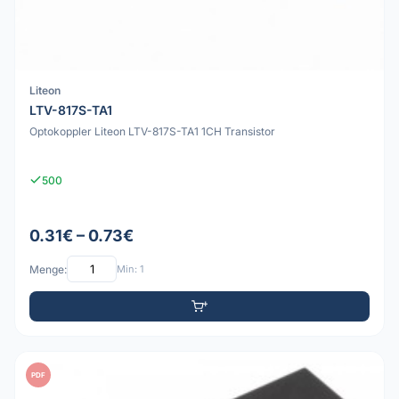
Liteon
LTV-817S-TA1
Optokoppler Liteon LTV-817S-TA1 1CH Transistor
500
0.31€ – 0.73€
Menge:
Min: 1
PDF