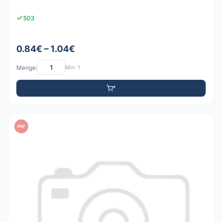
503
0.84€ – 1.04€
Menge:
Min: 1
PDF