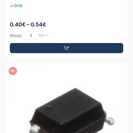
2018
0.40€ – 0.54€
Menge:
Min: 1
PDF