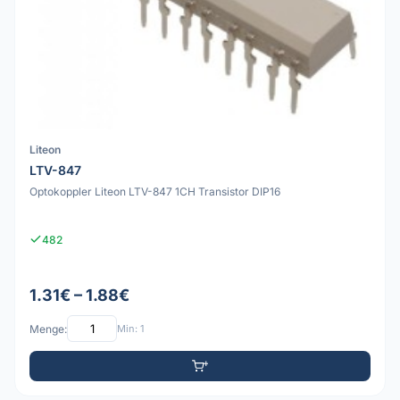
Liteon
LTV-847
Optokoppler Liteon LTV-847 1CH Transistor DIP16
482
1.31€ – 1.88€
Menge:
Min: 1