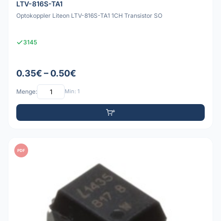
LTV-816S-TA1
Optokoppler Liteon LTV-816S-TA1 1CH Transistor SO
3145
0.35€ – 0.50€
Menge:
Min: 1
PDF