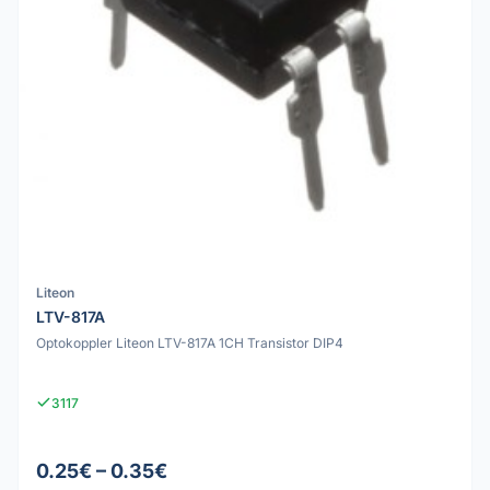
Liteon
LTV-817A
Optokoppler Liteon LTV-817A 1CH Transistor DIP4
3117
0.25€ – 0.35€