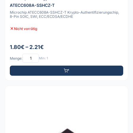
ATECC608A-SSHCZ-T
Microchip ATECC608A-SSHCZ-T Krypto-Authentifizierungschip,
8-Pin SOIC, SWI, ECC/ECDSA/ECDHE
Nicht vorrätig
1.80€ – 2.21€
Menge:
Min: 1