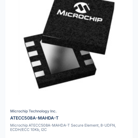
Microchip Technology Inc.
ATECC508A-MAHDA-T
Microchip ATECC508A-MAHDA-T Secure Element, 8-UDFN,
ECDH/ECC 10Kb, I2C