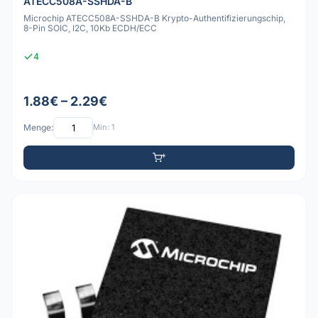
ATECC508A-SSHDA-B
Microchip ATECC508A-SSHDA-B Krypto-Authentifizierungschip,
8-Pin SOIC, I2C, 10Kb ECDH/ECC
4
1.88€ – 2.29€
Menge:
Min: 1