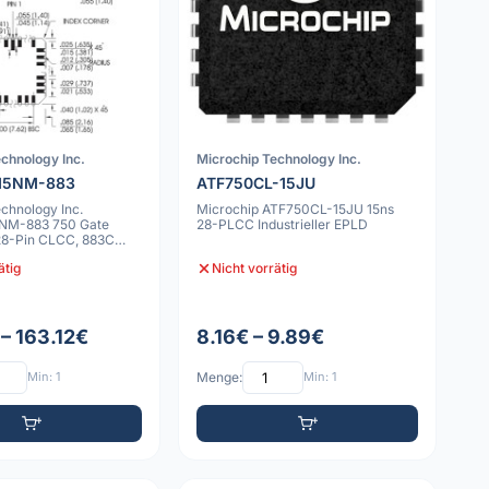
chnology Inc.
Microchip Technology Inc.
15NM-883
ATF750CL-15JU
chnology Inc.
Microchip ATF750CL-15JU 15ns
NM-883 750 Gate
28-PLCC Industrieller EPLD
 28-Pin CLCC, 883C
ätig
Nicht vorrätig
– 163.12€
8.16€ – 9.89€
Min: 1
Menge:
Min: 1