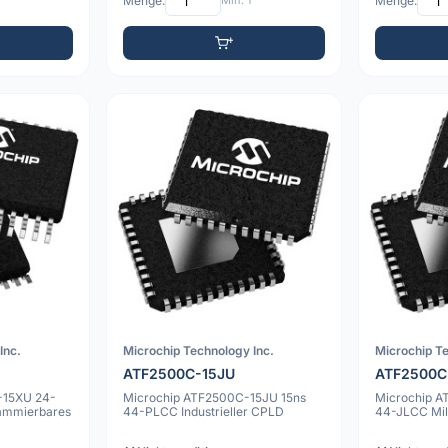
Menge:
Min: 1
Menge:
Inc.
Microchip Technology Inc.
Microchip Te
ATF2500C-15JU
ATF2500
-15XU 24-
Microchip ATF2500C-15JU 15ns
Microchip 
ammierbares
44-PLCC Industrieller CPLD
44-JLCC Mil