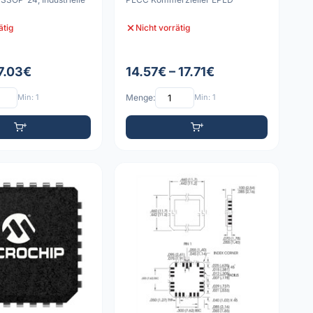
ätig
Nicht vorrätig
 7.03€
14.57€ – 17.71€
Min: 1
Menge:
Min: 1