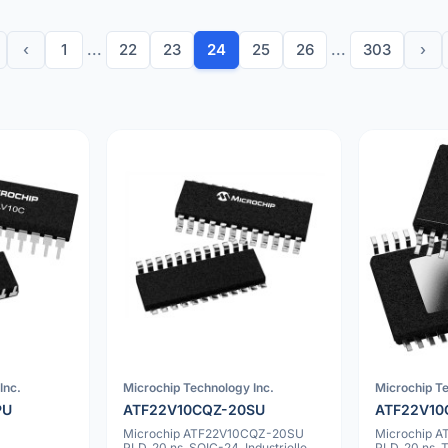
‹
1
...
22
23
24
25
26
...
303
›
Inc.
Microchip Technology Inc.
Microchip Te
PU
ATF22V10CQZ-20SU
ATF22V10
Microchip ATF22V10CQZ-20SU
Microchip 
PLD, 20 ns, SOIC-24, Industrielle
PLD, 20 ns, 