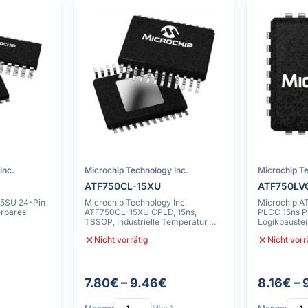
Inc.
Microchip Technology Inc.
Microchip Te
ATF750CL-15XU
ATF750LV
15SU 24-Pin
Microchip Technology Inc.
Microchip A
rbares
ATF750CL-15XU CPLD, 15ns,
PLCC 15ns 
TSSOP, Industrielle Temperatur,
Logikbauste
RoHS-konform
Nicht vorrätig
Nicht vorr
7.80€ – 9.46€
8.16€ – 