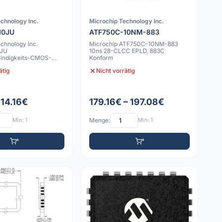
chnology Inc.
Microchip Technology Inc.
10JU
ATF750C-10NM-883
chnology Inc.
Microchip ATF750C-10NM-883
0JU
10ns 28-CLCC EPLD, 883C
indigkeits-CMOS-
Konform
bares Logikbaustein
ätig
Nicht vorrätig
 14.16€
179.16€ – 197.08€
Min: 1
Menge:
Min: 1