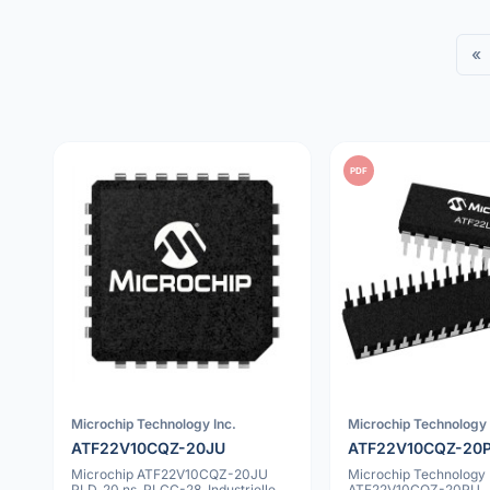
«
PDF
Microchip Technology Inc.
Microchip Technology 
ATF22V10CQZ-20JU
ATF22V10CQZ-20
Microchip ATF22V10CQZ-20JU
Microchip Technology
PLD, 20 ns, PLCC-28, Industrielle
ATF22V10CQZ-20PU