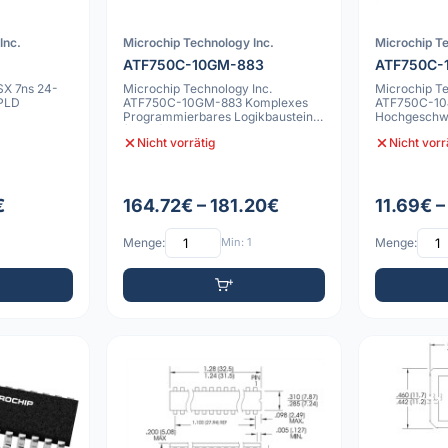
Inc.
Microchip Technology Inc.
Microchip Te
ATF750C-10GM-883
ATF750C-
X 7ns 24-
Microchip Technology Inc.
Microchip Te
EPLD
ATF750C-10GM-883 Komplexes
ATF750C-1
Programmierbares Logikbaustein
Hochgeschw
(CPLD)
Programmier
Nicht vorrätig
Nicht vorr
(PLD
€
164.72€ – 181.20€
11.69€ –
Menge:
Min: 1
Menge: