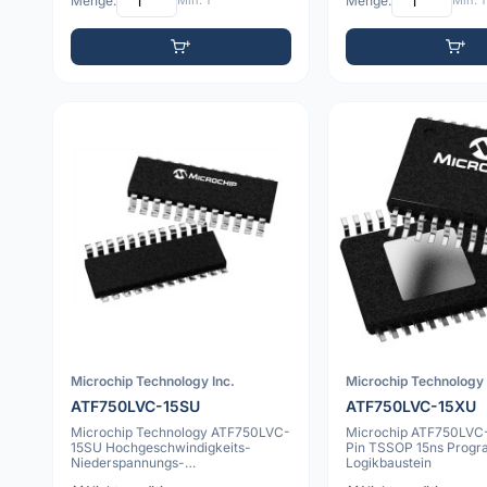
Menge:
Min: 1
Menge:
Min: 1
Microchip Technology Inc.
Microchip Technology 
ATF750LVC-15SU
ATF750LVC-15XU
Microchip Technology ATF750LVC-
Microchip ATF750LVC
15SU Hochgeschwindigkeits-
Pin TSSOP 15ns Progr
Niederspannungs-
Logikbaustein
Programmierbares Logikbaust