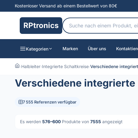
Kostenloser Versand ab einem Bestellwert von 80€
RPtronics
Marken
Über uns
Kontaktier
Kategorien
›
Halbleiter
›
Integrierte Schaltkreise
›
Verschiedene integrier
Verschiedene integrierte
7 555 Referenzen verfügbar
Es werden
576–600
Produkte von
7555
angezeigt