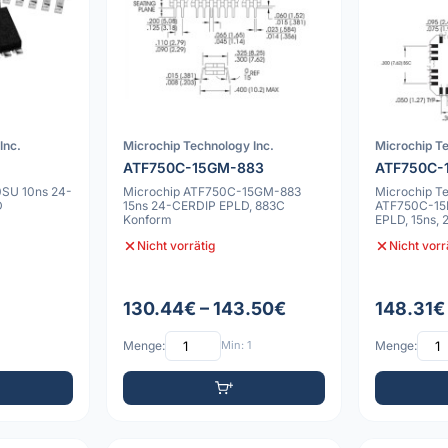
Inc.
Microchip Technology Inc.
Microchip Te
ATF750C-15GM-883
ATF750C-
0SU 10ns 24-
Microchip ATF750C-15GM-883
Microchip Te
D
15ns 24-CERDIP EPLD, 883C
ATF750C-15
Konform
EPLD, 15ns,
Konform
Nicht vorrätig
Nicht vorr
130.44€ – 143.50€
148.31€ 
Menge:
Min: 1
Menge: