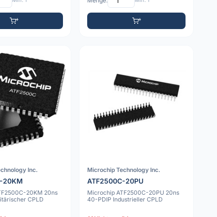
Min: 1
Menge:
Min: 1
chnology Inc.
Microchip Technology Inc.
C-20KM
ATF2500C-20PU
ATF2500C-20KM 20ns
Microchip ATF2500C-20PU 20ns
itärischer CPLD
40-PDIP Industrieller CPLD