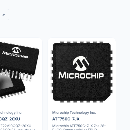
»
chnology Inc.
Microchip Technology Inc.
CQZ-20XU
ATF750C-7JX
ATF22V10CQZ-20XU
Microchip ATF750C-7JX 7ns 28-
TSSOP-24, Industrielle
PLCC Kommerzieller EPLD