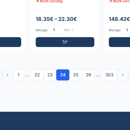
Nicht vorrätig
Nicht vorr
18.35€ – 22.30€
148.42€
Menge:
Min: 1
Menge:
‹
1
...
22
23
24
25
26
...
303
›