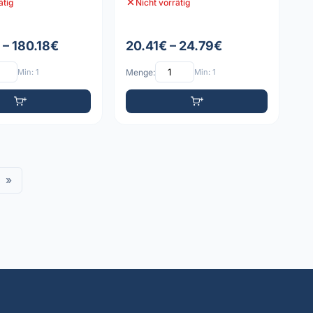
ätig
Nicht vorrätig
 – 180.18€
20.41€ – 24.79€
Min: 1
Menge:
Min: 1
»