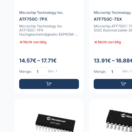
Microchip Technology Inc.
Microchip Technology 
ATF750C-7PX
ATF750C-7SX
Microchip Technology Inc.
Microchip ATF750C-7S
ATF750C-7PX
SOIC Kommerzieller 
Hochgeschwindigkeits-EEPROM-
basiertes programmierbares
Nicht vorrätig
Nicht vorrätig
Logikba
14.57€ – 17.71€
13.91€ – 16.88
Menge:
Min: 1
Menge:
Min: 1