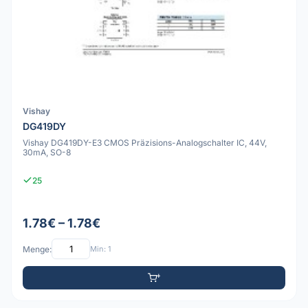
Vishay
DG419DY
Vishay DG419DY-E3 CMOS Präzisions-Analogschalter IC, 44V,
30mA, SO-8
25
1.78€ – 1.78€
Menge:
Min: 1