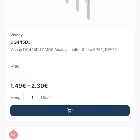
Vishay
DG445DJ
Vishay DG445DJ CMOS Analogschalter IC, 4x SPST, DIP-16
95
1.49€ – 2.30€
Menge:
Min: 1
PDF