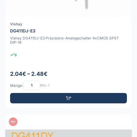
Vishay
DG411DJ-E3
Vishay DG411DJ-E3 Präzisions-Analogschalter 4xCMOS SPST
DIP-16
9
2.04€ – 2.48€
Menge:
Min: 1
PDF