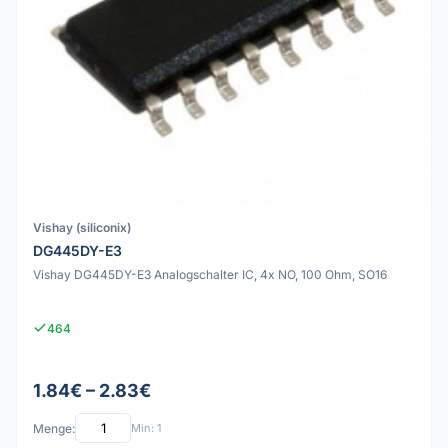
Vishay (siliconix)
DG445DY-E3
Vishay DG445DY-E3 Analogschalter IC, 4x NO, 100 Ohm, SO16
464
1.84€ – 2.83€
Menge:
Min: 1