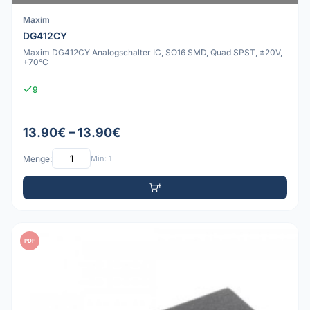
Maxim
DG412CY
Maxim DG412CY Analogschalter IC, SO16 SMD, Quad SPST, ±20V,
+70°C
9
13.90€ – 13.90€
Menge:
Min: 1
PDF