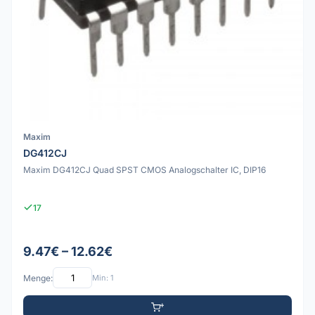
Maxim
DG412CJ
Maxim DG412CJ Quad SPST CMOS Analogschalter IC, DIP16
17
9.47€ – 12.62€
Menge:
Min: 1