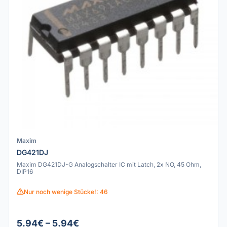
Maxim
DG421DJ
Maxim DG421DJ-G Analogschalter IC mit Latch, 2x NO, 45 Ohm,
DIP16
Nur noch wenige Stücke!: 46
5.94€ – 5.94€