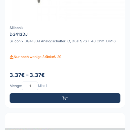
Siliconix
DG413DJ
Siliconix DG413DJ Analogschalter IC, Dual SPST, 40 Ohm, DIP16
Nur noch wenige Stücke!: 29
3.37€ – 3.37€
Menge:
Min: 1