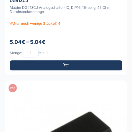
DG413CJ
Maxim DG413CJ Analogschalter-IC, DIP16, 16-polig, 45 Ohm,
Durchsteckmontage
Nur noch wenige Stücke!: 4
5.04€ – 5.04€
Menge:
Min: 1
PDF