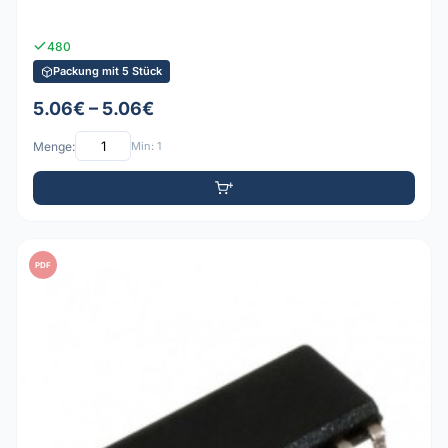
480
Packung mit 5 Stück
5.06€ – 5.06€
Menge:
Min: 1
PDF