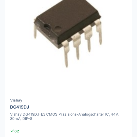
Vishay
DG419DJ
Vishay DG419DJ-E3 CMOS Präzisions-Analogschalter IC, 44V,
30mA, DIP-8
62