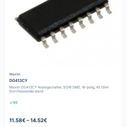
Maxim
DG413CY
Maxim DG413CY Analogschalter, SO16 SMD, 16-polig, 45 Ohm
Durchlasswiderstand
65
11.58€ – 14.52€