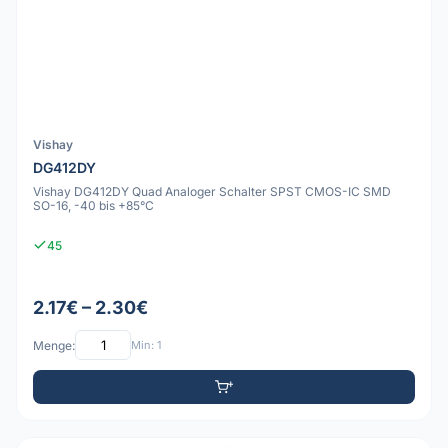
Vishay
DG412DY
Vishay DG412DY Quad Analoger Schalter SPST CMOS-IC SMD
SO-16, -40 bis +85°C
45
2.17€ – 2.30€
Menge:
Min: 1