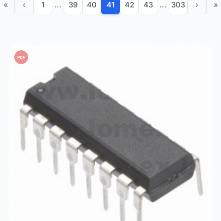
«
‹
1
...
39
40
41
42
43
...
303
›
»
PDF