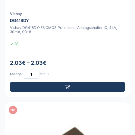
Vishay
DG418DY
Vishay DG418DY-E3 CMOS Präzisions-Analogschalter IC, 44V,
30mA, SO-8
28
2.03€ – 2.03€
Menge:
Min: 1
PDF