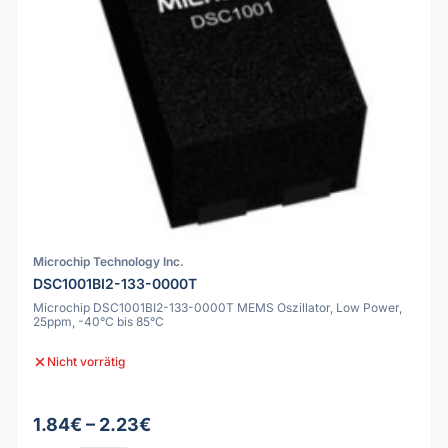
Microchip Technology Inc.
DSC1001BI2-133-0000T
Microchip DSC1001BI2-133-0000T MEMS Oszillator, Low Power,
25ppm, -40°C bis 85°C
Nicht vorrätig
1.84€ – 2.23€