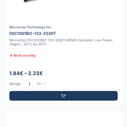
Microchip Technology Inc.
DSC1001BI2-133-3330T
Microchip DSC1001BI2-133-3330T MEMS Oszillator, Low Power,
25ppm, -40°C bis 85°C
Nicht vorrätig
1.84€ – 2.23€
Menge:
Min: 1