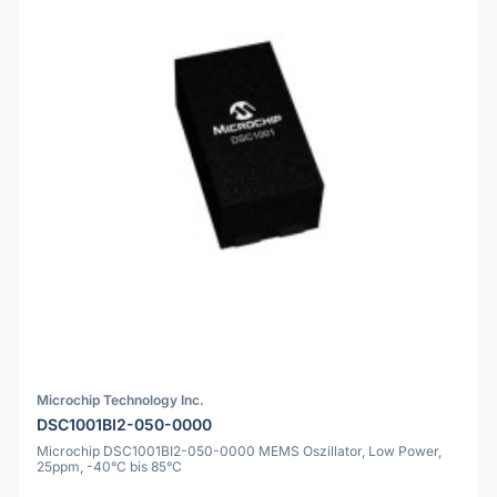
Microchip Technology Inc.
DSC1001BI2-050-0000
Microchip DSC1001BI2-050-0000 MEMS Oszillator, Low Power,
25ppm, -40°C bis 85°C