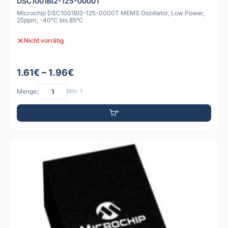
DSC1001BI2-125-0000T
Microchip DSC1001BI2-125-0000T MEMS Oszillator, Low Power,
25ppm, -40°C bis 85°C
Nicht vorrätig
1.61€ – 1.96€
Menge:
Min: 1