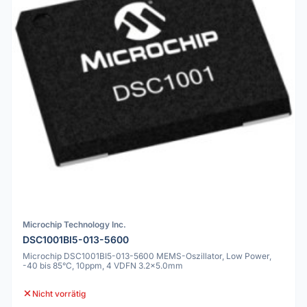
Microchip Technology Inc.
DSC1001BI5-013-5600
Microchip DSC1001BI5-013-5600 MEMS-Oszillator, Low Power,
-40 bis 85°C, 10ppm, 4 VDFN 3.2x5.0mm
Nicht vorrätig