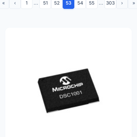
«
‹
1
...
51
52
53
54
55
...
303
›
»