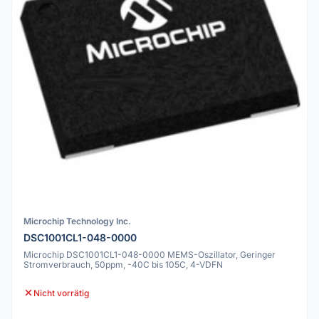
Microchip Technology Inc.
DSC1001CL1-048-0000
Microchip DSC1001CL1-048-0000 MEMS-Oszillator, Geringer
Stromverbrauch, 50ppm, -40C bis 105C, 4-VDFN
Nicht vorrätig