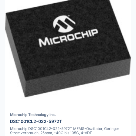
Microchip Technology Inc.
DSC1001CL2-022-5972T
Microchip DSC1001CL2-022-5972T MEMS-Oszillator, Geringer
Stromverbrauch, 25ppm, -40C bis 105C, 4-VDF