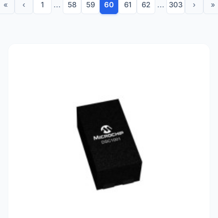
«
‹
1
...
58
59
60
61
62
...
303
›
»