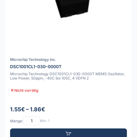
Microchip Technology Inc.
DSC1001CL1-030-0000T
Microchip Technology DSC1001CL1-030-0000T MEMS Oszillator,
Low Power, 50ppm, -40C bis 105C, 4 VDFN 2
Nicht vorrätig
1.55€ – 1.86€
Menge:
Min: 1