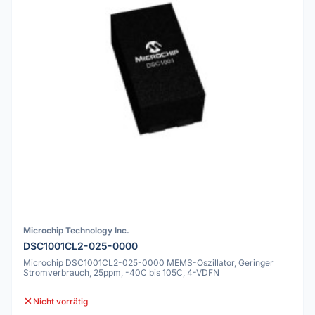
Microchip Technology Inc.
DSC1001CL2-025-0000
Microchip DSC1001CL2-025-0000 MEMS-Oszillator, Geringer
Stromverbrauch, 25ppm, -40C bis 105C, 4-VDFN
Nicht vorrätig