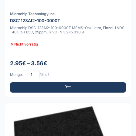
Microchip Technology Inc.
DSC1123AI2-100-0000T
Microchip DSC1123AI2-100-0000T MEMS-Oszillator, Einzel-LVDS,
-40C bis 85C, 25ppm, 6-VDFN 3.2x5.0x0.9
Nicht vorrätig
2.95€ – 3.56€
Menge:
Min: 1