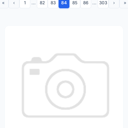
«
‹
1
...
82
83
84
85
86
...
303
›
»