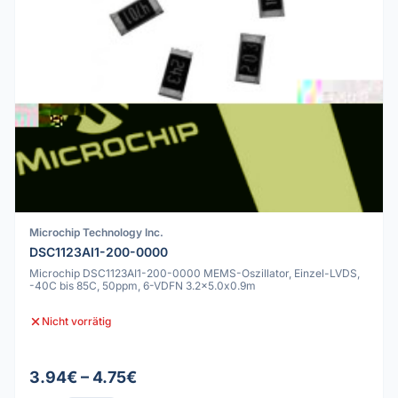
Microchip Technology Inc.
DSC1123AI1-200-0000
Microchip DSC1123AI1-200-0000 MEMS-Oszillator, Einzel-LVDS,
-40C bis 85C, 50ppm, 6-VDFN 3.2x5.0x0.9m
Nicht vorrätig
3.94€ – 4.75€