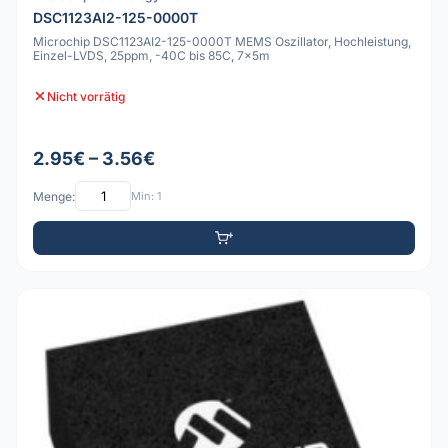
DSC1123AI2-125-0000T
Microchip DSC1123AI2-125-0000T MEMS Oszillator, Hochleistung,
Einzel-LVDS, 25ppm, -40C bis 85C, 7x5m
Nicht vorrätig
2.95€ – 3.56€
Menge:
Min: 1