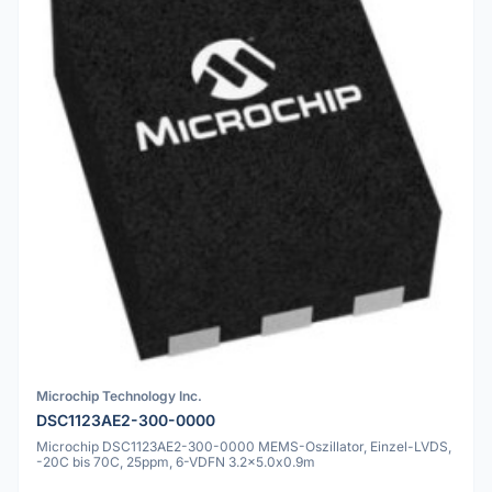
Microchip Technology Inc.
DSC1123AE2-300-0000
Microchip DSC1123AE2-300-0000 MEMS-Oszillator, Einzel-LVDS,
-20C bis 70C, 25ppm, 6-VDFN 3.2x5.0x0.9m