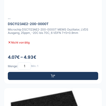
--
DSC1123AE2-200-0000T
Microchip DSC1123AE2-200-0000T MEMS Oszillator, LVDS
Ausgang, 25ppm, -20C bis 70C, 6 VDFN 7x5x0.9mm
Nicht vorrätig
4.07€ – 4.93€
Menge:
Min: 1