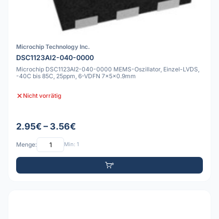
Microchip Technology Inc.
DSC1123AI2-040-0000
Microchip DSC1123AI2-040-0000 MEMS-Oszillator, Einzel-LVDS,
-40C bis 85C, 25ppm, 6-VDFN 7x5x0.9mm
Nicht vorrätig
2.95€ – 3.56€
Menge:
Min: 1