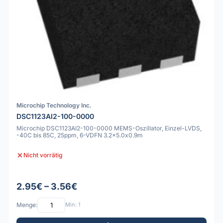
Microchip Technology Inc.
DSC1123AI2-100-0000
Microchip DSC1123AI2-100-0000 MEMS-Oszillator, Einzel-LVDS,
-40C bis 85C, 25ppm, 6-VDFN 3.2x5.0x0.9m
Nicht vorrätig
2.95€ – 3.56€
Menge:
Min: 1