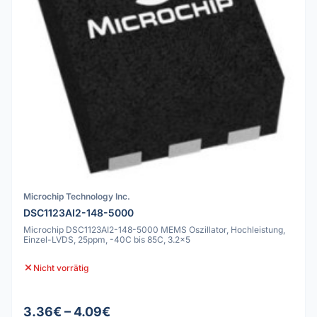
Microchip Technology Inc.
DSC1123AI2-148-5000
Microchip DSC1123AI2-148-5000 MEMS Oszillator, Hochleistung,
Einzel-LVDS, 25ppm, -40C bis 85C, 3.2x5
Nicht vorrätig
3.36€ – 4.09€