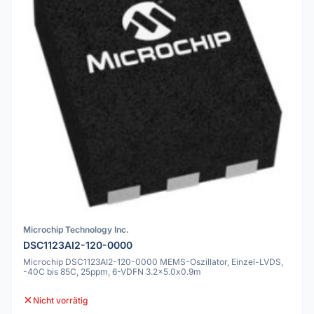
Microchip Technology Inc.
DSC1123AI2-120-0000
Microchip DSC1123AI2-120-0000 MEMS-Oszillator, Einzel-LVDS,
-40C bis 85C, 25ppm, 6-VDFN 3.2x5.0x0.9m
Nicht vorrätig