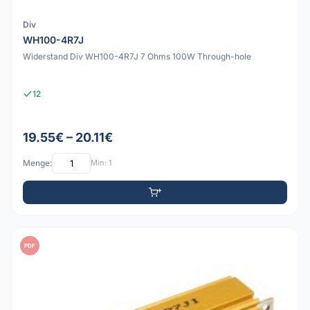
Div
WH100-4R7J
Widerstand Div WH100-4R7J 7 Ohms 100W Through-hole
12
19.55€ – 20.11€
Menge:
Min: 1
PDF