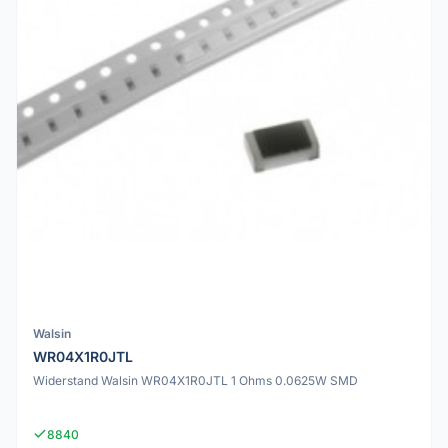
Walsin
WR04X1R0JTL
Widerstand Walsin WR04X1R0JTL 1 Ohms 0.0625W SMD
8840