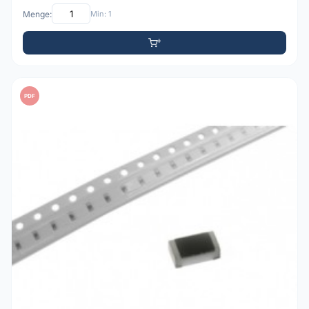
Menge:
Min: 1
PDF