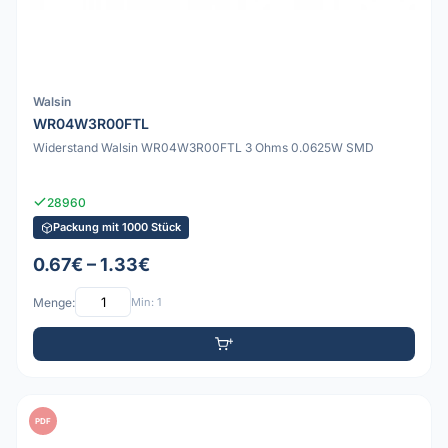
Walsin
WR04W3R00FTL
Widerstand Walsin WR04W3R00FTL 3 Ohms 0.0625W SMD
28960
Packung mit 1000 Stück
0.67€ – 1.33€
Menge:
Min: 1
PDF