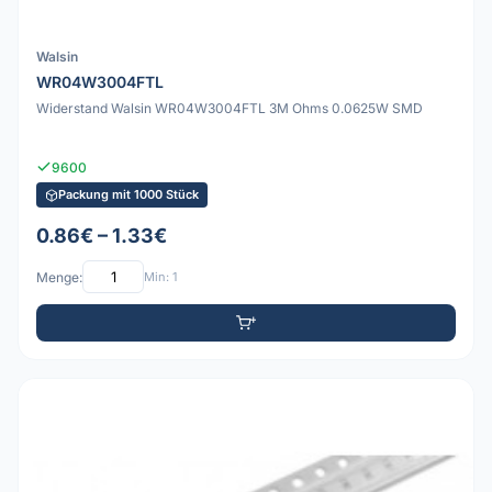
Walsin
WR04W3004FTL
Widerstand Walsin WR04W3004FTL 3M Ohms 0.0625W SMD
9600
Packung mit 1000 Stück
0.86€ – 1.33€
Menge:
Min: 1