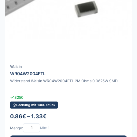
Walsin
WR04W2004FTL
Widerstand Walsin WR04W2004FTL 2M Ohms 0.0625W SMD
8250
Packung mit 1000 Stück
0.86€ – 1.33€
Menge:
Min: 1