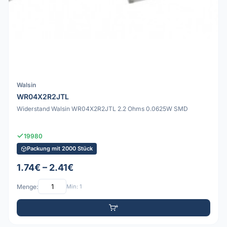
Walsin
WR04X2R2JTL
Widerstand Walsin WR04X2R2JTL 2.2 Ohms 0.0625W SMD
19980
Packung mit 2000 Stück
1.74€ – 2.41€
Menge:
Min: 1