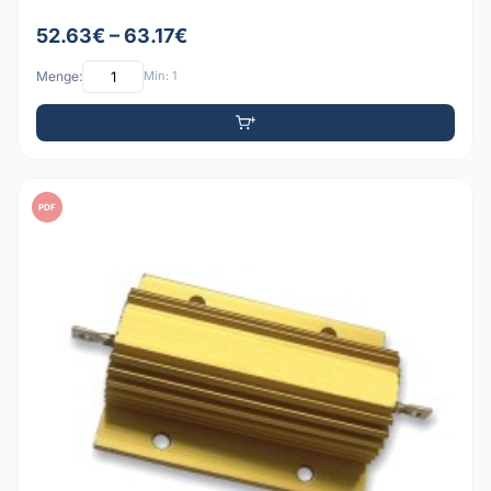
52.63€ – 63.17€
Menge:
Min: 1
PDF