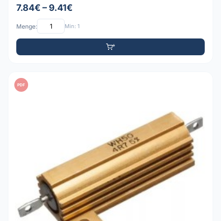
7.84€ – 9.41€
Menge:
Min: 1
PDF