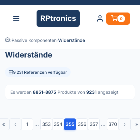
RPtronics
0
›
Passive Komponenten
›
Widerstände
Widerstände
9 231 Referenzen verfügbar
Es werden
8851–8875
Produkte von
9231
angezeigt
«
‹
1
...
353
354
355
356
357
...
370
›
»