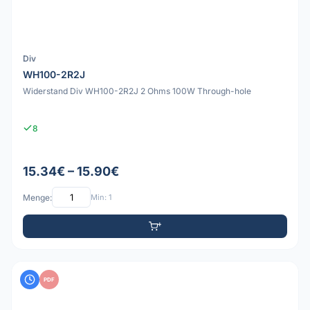
Div
WH100-2R2J
Widerstand Div WH100-2R2J 2 Ohms 100W Through-hole
8
15.34€ – 15.90€
Menge:
Min: 1
PDF