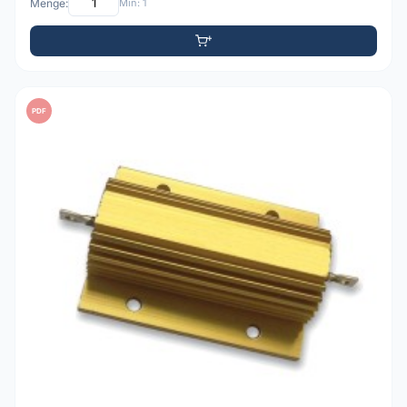
Menge:
Min: 1
PDF