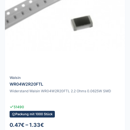
Walsin
WR04W2R20FTL
Widerstand Walsin WR04W2R20FTL 2.2 Ohms 0.0625W SMD
51490
Packung mit 1000 Stück
0.47€ – 1.33€