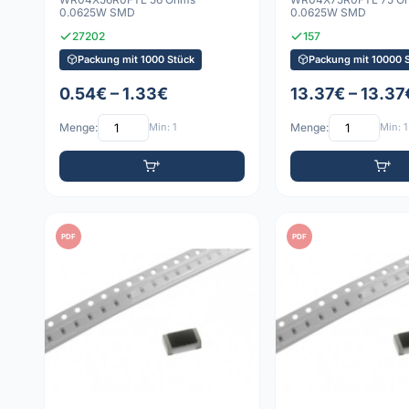
0.0625W SMD
0.0625W SMD
27202
157
Packung mit 1000 Stück
Packung mit 10000 
0.54€ – 1.33€
13.37€ – 13.37
Menge:
Min: 1
Menge:
Min: 1
PDF
PDF