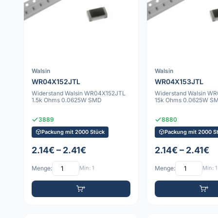
Walsin
Walsin
WR04X152JTL
WR04X153JTL
Widerstand Walsin WR04X152JTL
Widerstand Walsin W
1.5k Ohms 0.0625W SMD
15k Ohms 0.0625W S
3889
8880
Packung mit 2000 Stück
Packung mit 2000 S
2.14€ – 2.41€
2.14€ – 2.41€
Menge:
Min: 1
Menge:
Min: 1