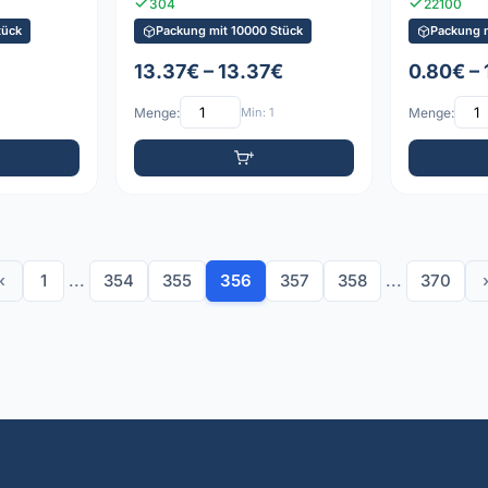
304
22100
tück
Packung mit 10000 Stück
Packung 
13.37€ – 13.37€
0.80€ –
Menge:
Min: 1
Menge:
‹
1
...
354
355
356
357
358
...
370