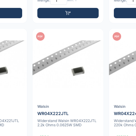
Menge:
Min: 1
Menge:
PDF
PDF
Walsin
Walsin
WR04X222JTL
WR04X22
R04X221JTL
Widerstand Walsin WR04X222JTL
Widerstand
MD
2.2k Ohms 0.0625W SMD
220k Ohms 