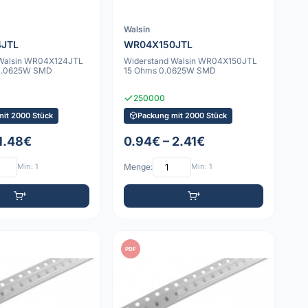
Walsin
4JTL
WR04X150JTL
 Walsin WR04X124JTL
Widerstand Walsin WR04X150JTL
0.0625W SMD
15 Ohms 0.0625W SMD
250000
mit 2000 Stück
Packung mit 2000 Stück
 1.48€
0.94€ – 2.41€
Min: 1
Menge:
Min: 1
PDF