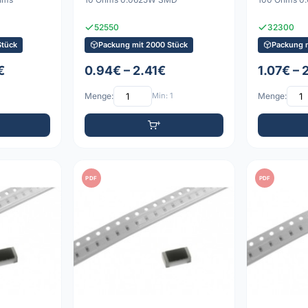
52550
32300
Stück
Packung mit 2000 Stück
Packung 
€
0.94€ – 2.41€
1.07€ – 
Menge:
Min: 1
Menge:
PDF
PDF