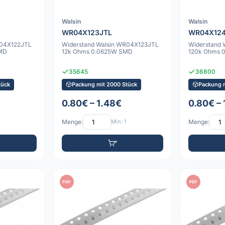
Walsin
Walsin
WR04X123JTL
WR04X12
R04X122JTL
Widerstand Walsin WR04X123JTL
Widerstand
SMD
12k Ohms 0.0625W SMD
120k Ohms 
35645
36800
tück
Packung mit 2000 Stück
Packung 
0.80€ – 1.48€
0.80€ –
Menge:
Min: 1
Menge:
PDF
PDF