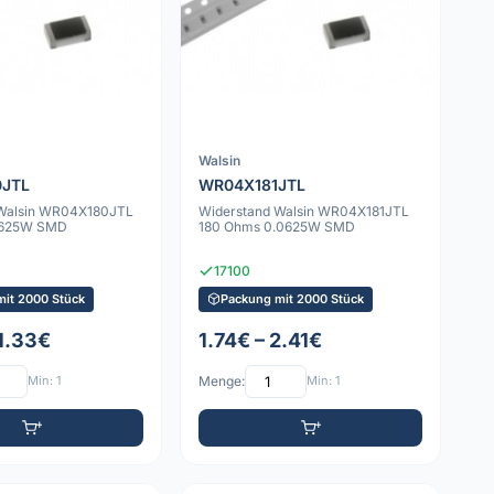
Walsin
0JTL
WR04X181JTL
 Walsin WR04X180JTL
Widerstand Walsin WR04X181JTL
0625W SMD
180 Ohms 0.0625W SMD
17100
mit 2000 Stück
Packung mit 2000 Stück
 1.33€
1.74€ – 2.41€
Min: 1
Menge:
Min: 1