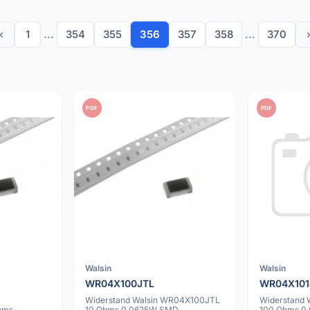
‹
1
...
354
355
356
357
358
...
370
PDF
PDF
Walsin
Walsin
WR04X100JTL
WR04X101
Widerstand Walsin WR04X100JTL
Widerstand
hms
10 Ohms 0.0625W SMD
100 Ohms 0