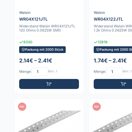
Walsin
Walsin
WR04X121JTL
WR04X122JTL
Widerstand Walsin WR04X121JTL
Widerstand Walsin W
120 Ohms 0.0625W SMD
1.2k Ohms 0.0625W 
9350
12819
Packung mit 2000 Stück
Packung mit 2000 S
2.14€ – 2.41€
1.74€ – 2.41€
Menge:
Min: 1
Menge:
Min: 1
PDF
PDF