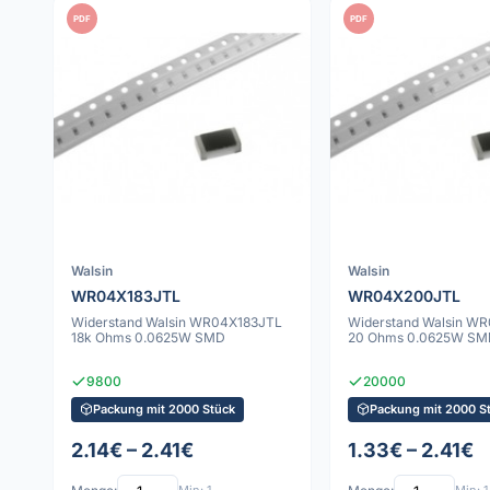
PDF
PDF
Walsin
Walsin
WR04X183JTL
WR04X200JTL
Widerstand Walsin WR04X183JTL
Widerstand Walsin W
18k Ohms 0.0625W SMD
20 Ohms 0.0625W SM
9800
20000
Packung mit 2000 Stück
Packung mit 2000 S
2.14€ – 2.41€
1.33€ – 2.41€