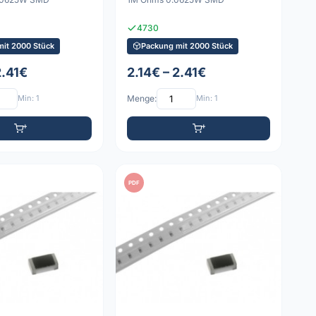
4730
mit 2000 Stück
Packung mit 2000 Stück
2.41€
2.14€ – 2.41€
Min: 1
Menge:
Min: 1
PDF