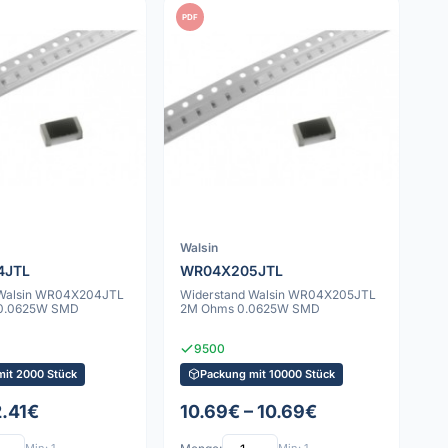
PDF
Walsin
4JTL
WR04X205JTL
 Walsin WR04X204JTL
Widerstand Walsin WR04X205JTL
0.0625W SMD
2M Ohms 0.0625W SMD
9500
mit 2000 Stück
Packung mit 10000 Stück
2.41€
10.69€ – 10.69€