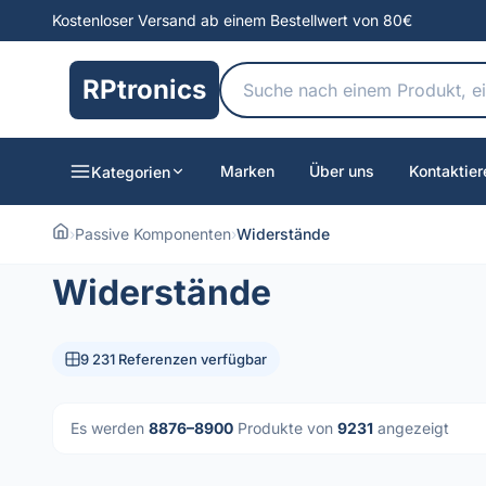
Kostenloser Versand ab einem Bestellwert von 80€
RPtronics
Marken
Über uns
Kontaktier
Kategorien
›
Passive Komponenten
›
Widerstände
Widerstände
9 231 Referenzen verfügbar
Es werden
8876–8900
Produkte von
9231
angezeigt