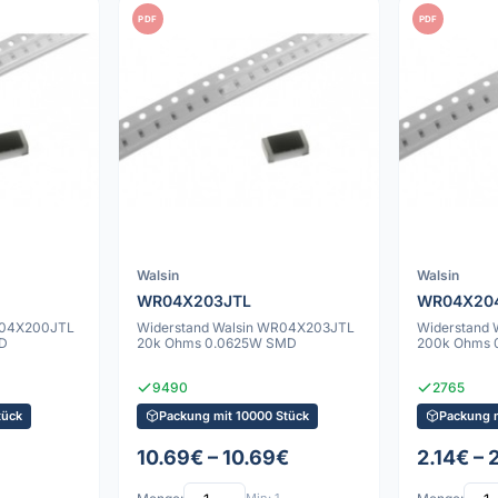
PDF
PDF
Walsin
Walsin
WR04X203JTL
WR04X20
R04X200JTL
Widerstand Walsin WR04X203JTL
Widerstand
D
20k Ohms 0.0625W SMD
200k Ohms 
9490
2765
tück
Packung mit 10000 Stück
Packung 
10.69€ – 10.69€
2.14€ – 