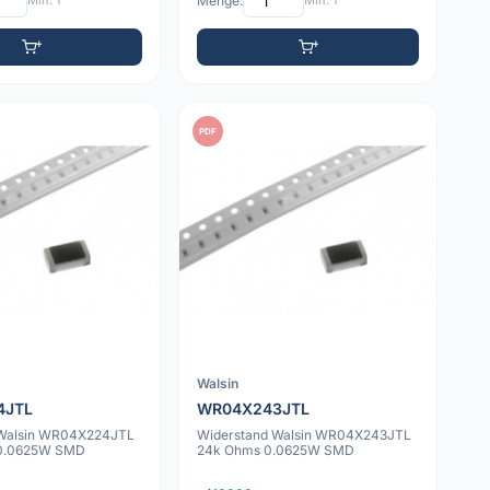
Min: 1
Menge:
Min: 1
PDF
Walsin
4JTL
WR04X243JTL
 Walsin WR04X224JTL
Widerstand Walsin WR04X243JTL
0.0625W SMD
24k Ohms 0.0625W SMD