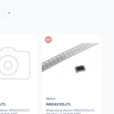
›
»
PDF
Walsin
JTL
WR04X105JTL
 Walsin WR04X101JTL
Widerstand Walsin WR04X105JTL
.0625W SMD
1M Ohms 0.0625W SMD