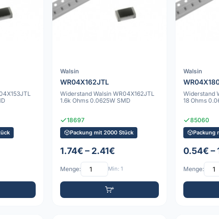
Walsin
Walsin
WR04X162JTL
WR04X18
R04X153JTL
Widerstand Walsin WR04X162JTL
Widerstand
MD
1.6k Ohms 0.0625W SMD
18 Ohms 0.
18697
85060
tück
Packung mit 2000 Stück
Packung 
1.74€ – 2.41€
0.54€ –
Menge:
Min: 1
Menge: