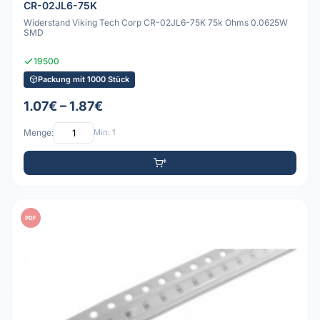
CR-02JL6-75K
Widerstand Viking Tech Corp CR-02JL6-75K 75k Ohms 0.0625W
SMD
19500
Packung mit 1000 Stück
1.07€ – 1.87€
Menge:
Min: 1
PDF