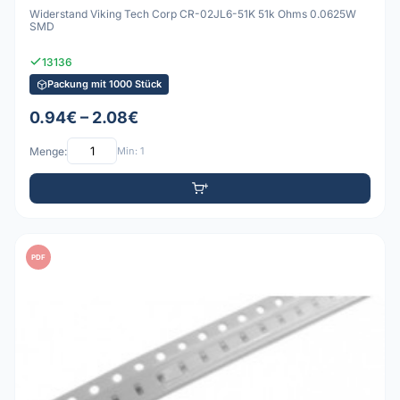
Widerstand Viking Tech Corp CR-02JL6-51K 51k Ohms 0.0625W
SMD
13136
Packung mit 1000 Stück
0.94€ – 2.08€
Menge:
Min: 1
PDF