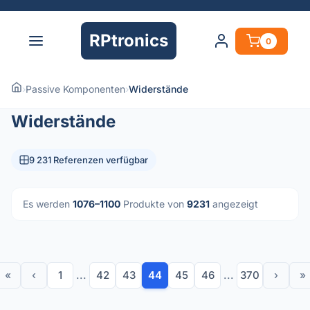
RPtronics
0
›
Passive Komponenten
›
Widerstände
Widerstände
9 231 Referenzen verfügbar
Es werden
1076–1100
Produkte von
9231
angezeigt
«
‹
1
...
42
43
44
45
46
...
370
›
»