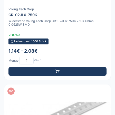
Viking Tech Corp
CR-02JL6-750K
Widerstand Viking Tech Corp CR-02JL6-750K 750k Ohms
0.0625W SMD
8750
Packung mit 1000 Stück
1.14€ – 2.08€
Menge:
Min: 1
PDF