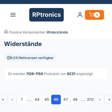
RPtronics
0
›
Passive Komponenten
›
Widerstände
Widerstände
9 231 Referenzen verfügbar
Es werden
1126–1150
Produkte von
9231
angezeigt
«
‹
1
...
44
45
46
47
48
...
370
›
»