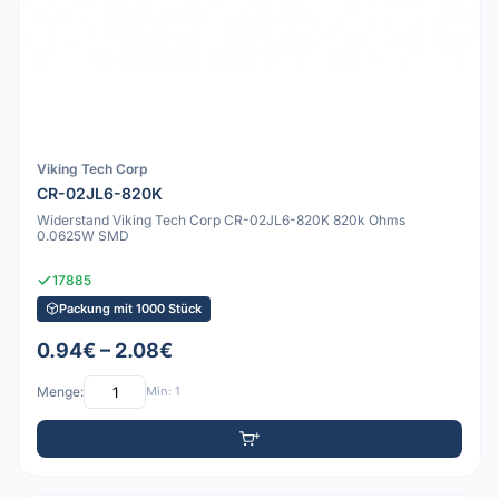
Viking Tech Corp
CR-02JL6-820K
Widerstand Viking Tech Corp CR-02JL6-820K 820k Ohms
0.0625W SMD
17885
Packung mit 1000 Stück
0.94€ – 2.08€
Menge:
Min: 1