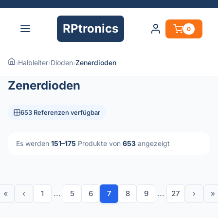
RPtronics
0
›
Halbleiter
›
Dioden
›
Zenerdioden
Zenerdioden
653 Referenzen verfügbar
Es werden
151–175
Produkte von
653
angezeigt
«
‹
1
...
5
6
7
8
9
...
27
›
»