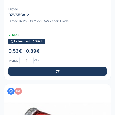
Diotec
BZV55C8-2
Diotec BZV55C8-2 2V 0.5W Zener-Diode
5552
Packung mit 10 Stück
0.53€ – 0.89€
Menge:
Min: 1
PDF