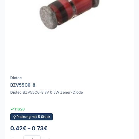
Diotec
BZV55C6-8
Diotec BZV55C6-8 8V 0.5W Zener-Diode
11628
Packung mit 5 Stück
0.42€ – 0.73€