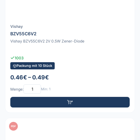
Vishay
BZV55C6V2
Vishay BZV55C6V2 2V 0.5W Zener-Diode
1003
Packung mit 10 Stück
0.46€ – 0.49€
Menge:
Min: 1
PDF