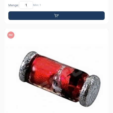
Menge:
Min: 1
PDF