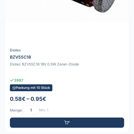
Diotec
BZV55C18
Diotec BZV55C18 18V 0.5W Zener-Diode
3997
Packung mit 10 Stück
0.58€ – 0.95€
Menge:
Min: 1