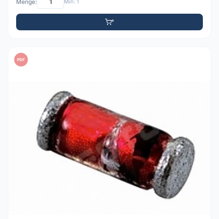
Menge:
Min: 1
PDF