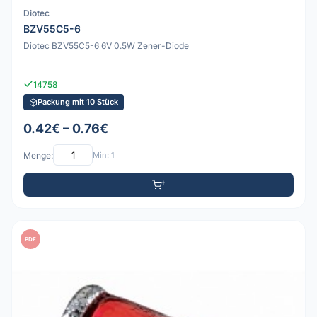
Diotec
BZV55C5-6
Diotec BZV55C5-6 6V 0.5W Zener-Diode
14758
Packung mit 10 Stück
0.42€ – 0.76€
Menge:
Min: 1
PDF