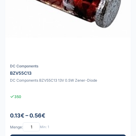
DC Components
BZV55C13
DC Components BZV55C13 13V 0.5W Zener-Diode
350
0.13€ – 0.56€
Menge:
Min: 1