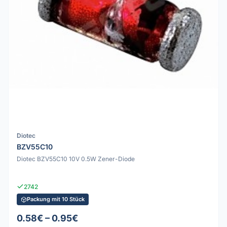
Diotec
BZV55C10
Diotec BZV55C10 10V 0.5W Zener-Diode
2742
Packung mit 10 Stück
0.58€ – 0.95€