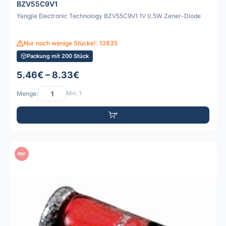
BZV55C9V1
Yangjie Electronic Technology BZV55C9V1 1V 0.5W Zener-Diode
Nur noch wenige Stücke!: 13835
Packung mit 200 Stück
5.46€ – 8.33€
Menge:
Min: 1
PDF