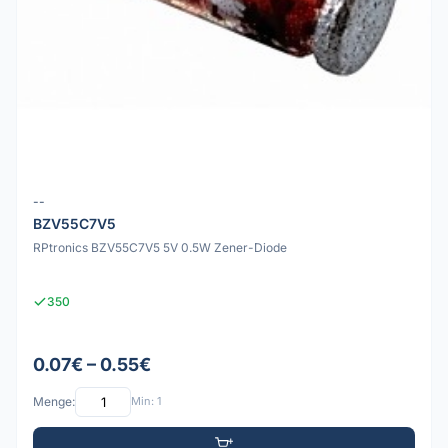
--
BZV55C7V5
RPtronics BZV55C7V5 5V 0.5W Zener-Diode
350
0.07€ – 0.55€
Menge:
Min: 1