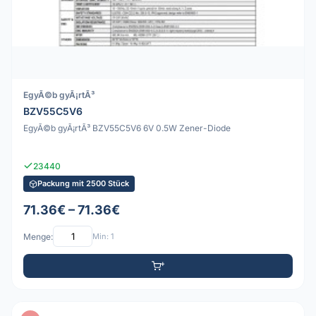
EgyÃ©b gyÃ¡rtÃ³
BZV55C5V6
EgyÃ©b gyÃ¡rtÃ³ BZV55C5V6 6V 0.5W Zener-Diode
23440
Packung mit 2500 Stück
71.36€ – 71.36€
Menge:
Min: 1