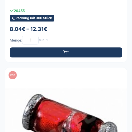
26455
Packung mit 300 Stück
8.04€ – 12.31€
Menge:
Min: 1
PDF