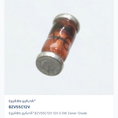
EgyÃ©b gyÃ¡rtÃ³
BZV55C12V
EgyÃ©b gyÃ¡rtÃ³ BZV55C12V 12V 0.5W Zener-Diode