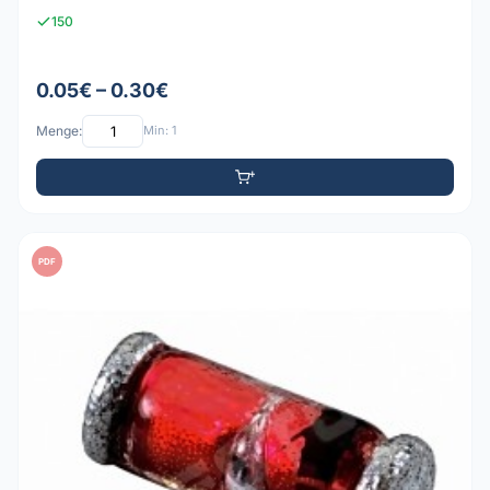
150
0.05€ – 0.30€
Menge:
Min: 1
PDF