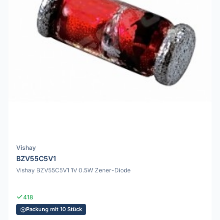
Vishay
BZV55C5V1
Vishay BZV55C5V1 1V 0.5W Zener-Diode
418
Packung mit 10 Stück