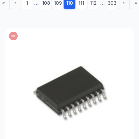
«
‹
1
...
108
109
110
111
112
...
303
›
»
PDF