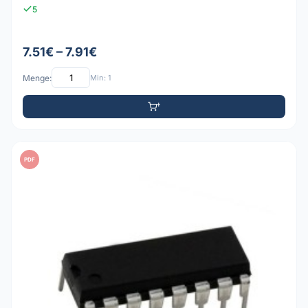
5
7.51€ – 7.91€
Menge:
Min: 1
PDF