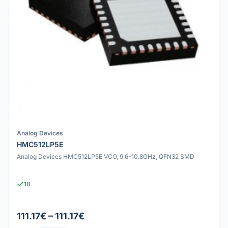
Analog Devices
HMC512LP5E
Analog Devices HMC512LP5E VCO, 9.6-10.8GHz, QFN32 SMD
18
111.17€ – 111.17€