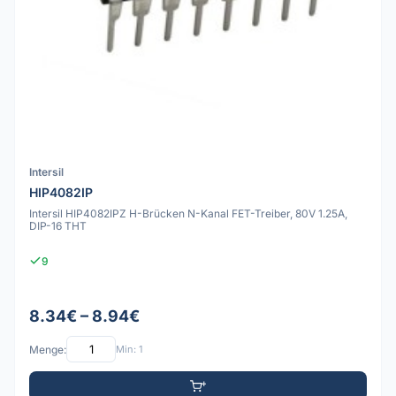
Intersil
HIP4082IP
Intersil HIP4082IPZ H-Brücken N-Kanal FET-Treiber, 80V 1.25A,
DIP-16 THT
9
8.34€ – 8.94€
Menge:
Min: 1