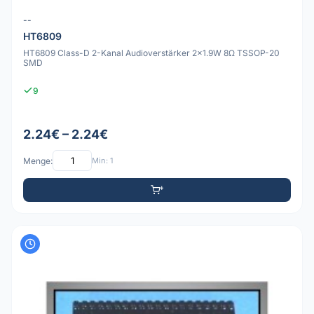
--
HT6809
HT6809 Class-D 2-Kanal Audioverstärker 2x1.9W 8Ω TSSOP-20
SMD
9
2.24€ – 2.24€
Menge:
Min: 1