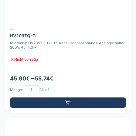
--
HV209TQ-G
Microchip HV209TQ-G - 12-Kanal Hochspannungs-Analogschalter,
200V, 48-TQFP
Nicht vorrätig
45.90€ – 55.74€
Menge:
Min: 1