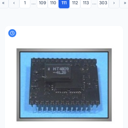
«
‹
1
...
109
110
111
112
113
...
303
›
»