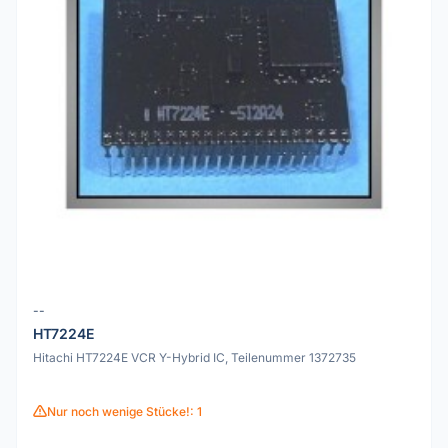
--
HT7224E
Hitachi HT7224E VCR Y-Hybrid IC, Teilenummer 1372735
Nur noch wenige Stücke!: 1