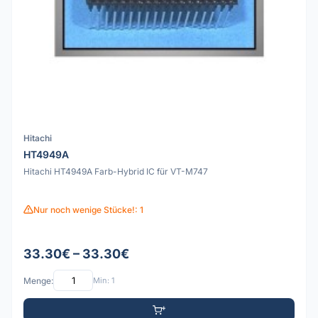
Hitachi
HT4949A
Hitachi HT4949A Farb-Hybrid IC für VT-M747
Nur noch wenige Stücke!: 1
33.30€ – 33.30€
Menge:
Min: 1