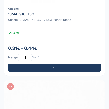
Onsemi
1SMA5916BT3G
Onsemi 1SMA5916BT3G 3V 1.5W Zener-Diode
3479
0.31€ – 0.44€
Menge:
Min: 1
PDF