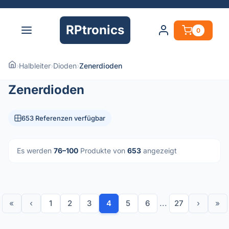
RPtronics
0
›
Halbleiter
›
Dioden
›
Zenerdioden
Zenerdioden
653 Referenzen verfügbar
Es werden
76–100
Produkte von
653
angezeigt
«
‹
1
2
3
4
5
6
...
27
›
»