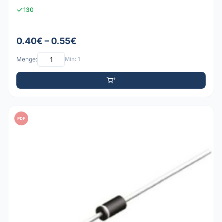
130
0.40€ – 0.55€
Menge:
Min: 1
PDF