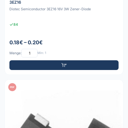
3EZ16
Diotec Semiconductor 3EZ16 16V 3W Zener-Diode
84
0.18€ – 0.20€
Menge:
Min: 1
PDF