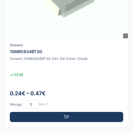
Onsemi
1SMB5934BT3G
Onsemi 1SMB5934BT3G 24V 3W Zener-Diode
2339
0.24€ – 0.47€
Menge:
Min: 1