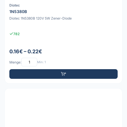
Diotec
1N5380B
Diotec 1N5380B 120V 5W Zener-Diode
782
0.16€ – 0.22€
Menge:
Min: 1