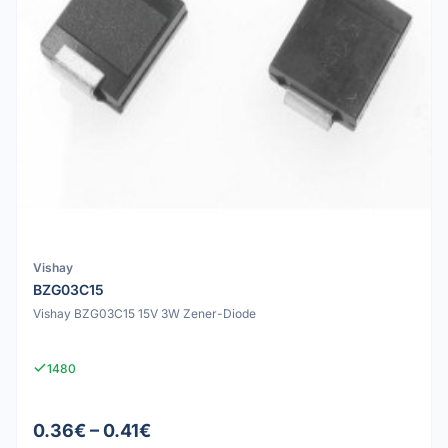
Vishay
BZG03C15
Vishay BZG03C15 15V 3W Zener-Diode
1480
0.36€ – 0.41€