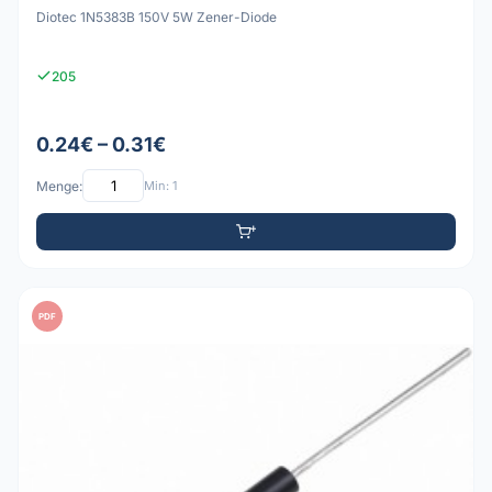
Diotec 1N5383B 150V 5W Zener-Diode
205
0.24€ – 0.31€
Menge:
Min: 1
PDF