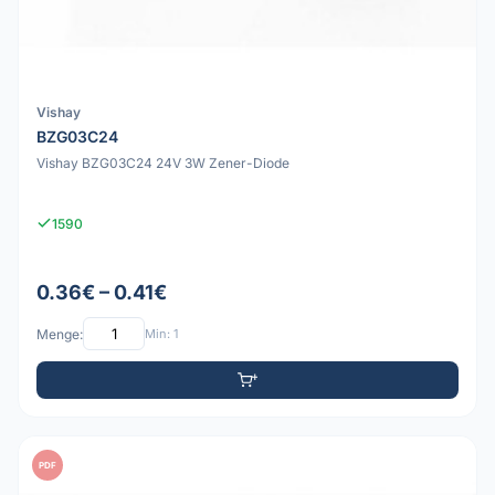
Vishay
BZG03C24
Vishay BZG03C24 24V 3W Zener-Diode
1590
0.36€ – 0.41€
Menge:
Min: 1
PDF