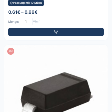
Packung mit 10 Stück
0.61€ – 0.66€
Menge:
Min: 1
PDF