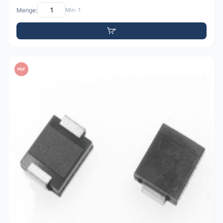
Menge:
Min: 1
PDF