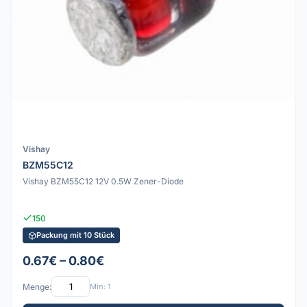
Vishay
BZM55C12
Vishay BZM55C12 12V 0.5W Zener-Diode
150
Packung mit 10 Stück
0.67€ – 0.80€
Menge:
Min: 1