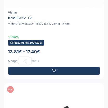
Vishay
BZM55C12-TR
Vishay BZM55C12-TR 12V 0.5W Zener-Diode
2494
Packung mit 200 Stück
13.81€ – 17.40€
Menge:
Min: 1
PDF