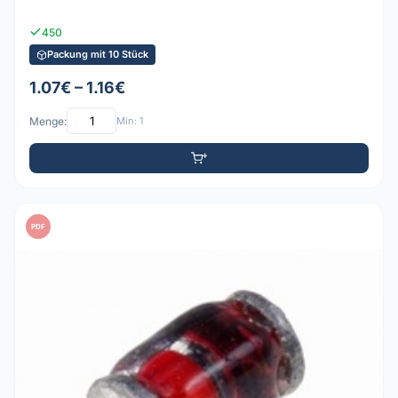
450
Packung mit 10 Stück
1.07€ – 1.16€
Menge:
Min: 1
PDF