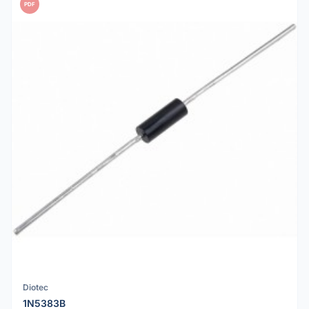
PDF
Diotec
1N5383B